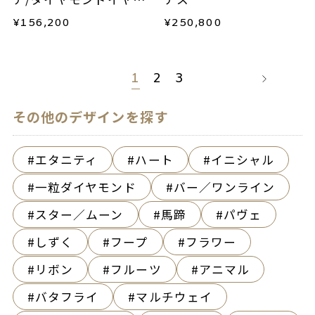
カフ(片耳用)
¥
156,200
¥
250,800
1
2
3
その他のデザインを探す
エタニティ
ハート
イニシャル
一粒ダイヤモンド
バー／ワンライン
スター／ムーン
馬蹄
パヴェ
しずく
フープ
フラワー
リボン
フルーツ
アニマル
バタフライ
マルチウェイ