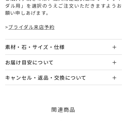
ダル用」を選択のうえご注文いただきますようお
願い申しあげます。
>
ブライダル来店予約
素材・石・サイズ・仕様
BY0803W001WDMM
品番
お届け目安について
お届け予定日はご注文から2営業日以内にメールに
Pt900
素材
キャンセル・返品・交換について
てご案内いたします。
ダイヤモンド 0.005ct
石
詳しくは
こちら
キャンセル
ご注文後でも、商品手配前のご注文に
つきましてはキャンセルを承ります。
#2～#28
リングサイズ
※メンバーシップ登録済みのお客さまは、マイペ
※#16からは17,600円(税込)の加
関連商品
ージの購入履歴一覧よりご注文状況をご確認いた
算料金を頂戴しております。
だけます。
ご注文状況が「注文済み」の場合に限り、キャ
サイズ直し不可