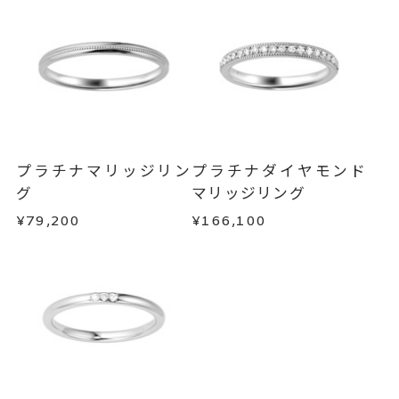
ンセルを承ります。
リング幅 約2mm
詳細
メンバーシップ未登録のお客さまは、お問い合
わせフォームよりご連絡ください。
結婚指輪(マリッジリング)
カテゴリー
返品・交換
以下の場合、商品の返品・交換・返金
刻印サービス対象商品
刻印
は承りかねます。
インサイドストーン 不可
・一度ご使用になった商品
刻印をお入れしない場合のお届け
・受注生産の商品
プラチナマリッジリン
プラチナダイヤモンド
目安:約1ヶ月半
・お客さまのお手元で傷や汚れが発生した商品
グ
マリッジリング
・到着後ご連絡無く7日以上経過した商品
¥79,200
¥166,100
サイズ#4.5までは、5文字まで。
刻印文字数
・刻印をお入れした商品
サイズ#5以上は、16文字まで刻印
・販売期間が限定されている商品
可能。
・過度な交換・返品を繰り返している場合
文字タイプA、文字タイプB、文字
刻印字体
商品の品質には万全を期しておりますが、万が一
タイプCよりお選びいただけま
不良品の場合、またはご注文のお品と異なる場合
す。
は、早急に商品を交換させていただきます。
お手数ですが商品到着後7日間以内に、お電話また