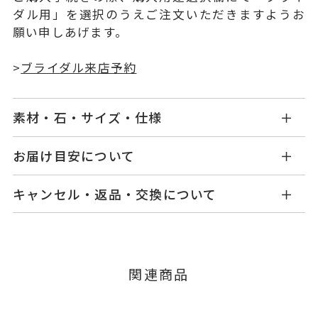
ダル用」を選択のうえご注文いただきますようお
願い申しあげます。
>
ブライダル来店予約
素材・石・サイズ・仕様
BY0803W001WDMM
品番
お届け目安について
お届け予定日はご注文から2営業日以内にメールに
Pt900
素材
キャンセル・返品・交換について
てご案内いたします。
ダイヤモンド 0.005ct
石
詳しくは
こちら
キャンセル
ご注文後でも、商品手配前のご注文に
つきましてはキャンセルを承ります。
#2～#28
リングサイズ
※メンバーシップ登録済みのお客さまは、マイペ
※#16からは17,600円(税込)の加
関連商品
ージの購入履歴一覧よりご注文状況をご確認いた
算料金を頂戴しております。
だけます。
ご注文状況が「注文済み」の場合に限り、キャ
サイズ直し不可