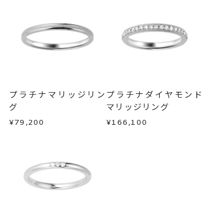
ンセルを承ります。
リング幅 約2mm
詳細
メンバーシップ未登録のお客さまは、お問い合
わせフォームよりご連絡ください。
結婚指輪(マリッジリング)
カテゴリー
返品・交換
以下の場合、商品の返品・交換・返金
刻印サービス対象商品
刻印
は承りかねます。
インサイドストーン 不可
・一度ご使用になった商品
刻印をお入れしない場合のお届け
・受注生産の商品
プラチナマリッジリン
プラチナダイヤモンド
目安:約1ヶ月半
・お客さまのお手元で傷や汚れが発生した商品
グ
マリッジリング
・到着後ご連絡無く7日以上経過した商品
¥79,200
¥166,100
サイズ#4.5までは、5文字まで。
刻印文字数
・刻印をお入れした商品
サイズ#5以上は、16文字まで刻印
・販売期間が限定されている商品
可能。
・過度な交換・返品を繰り返している場合
文字タイプA、文字タイプB、文字
刻印字体
商品の品質には万全を期しておりますが、万が一
タイプCよりお選びいただけま
不良品の場合、またはご注文のお品と異なる場合
す。
は、早急に商品を交換させていただきます。
お手数ですが商品到着後7日間以内に、お電話また