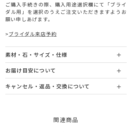
ご購入手続きの際、購入用途選択欄にて「ブライ
ダル用」を選択のうえご注文いただきますようお
願い申しあげます。
>
ブライダル来店予約
素材・石・サイズ・仕様
BY1515W001WDM5
品番
お届け目安について
お届け予定日はご注文から2営業日以内にメールに
Pt950
素材
キャンセル・返品・交換について
てご案内いたします。
ダイヤモンド 0.016ct
石
詳しくは
こちら
キャンセル
ご注文後でも、商品手配前のご注文に
つきましてはキャンセルを承ります。
#4～#28
リング対応サ
※メンバーシップ登録済みのお客さまは、マイペ
※#16からは19,800円(税込)の加
イズ
関連商品
ージの購入履歴一覧よりご注文状況をご確認いた
算料金を頂戴しております。
だけます。