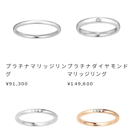
ご注文状況が「注文済み」の場合に限り、キャ
サイズ直し #7以上 は+2、-1まで
ンセルを承ります。
可、#6.5以下は+1のみ可
メンバーシップ未登録のお客さまは、お問い合
リング幅 約1.7mm
詳細
わせフォームよりご連絡ください。
結婚指輪(マリッジリング)
カテゴリー
返品・交換
以下の場合、商品の返品・交換・返金
は承りかねます。
刻印サービス対象商品
刻印
・一度ご使用になった商品
インサイドストーン 可
・受注生産の商品
プラチナマリッジリン
プラチナダイヤモンド
刻印をお入れしない場合のお届け
・お客さまのお手元で傷や汚れが発生した商品
グ
マリッジリング
・到着後ご連絡無く7日以上経過した商品
目安:約1ヶ月半
¥91,300
¥149,600
・刻印をお入れした商品
サイズ#4.5までは、5文字まで。
刻印文字数
・販売期間が限定されている商品
サイズ#5以上は、16文字まで刻印
・過度な交換・返品を繰り返している場合
可能。
商品の品質には万全を期しておりますが、万が一
文字タイプA、文字タイプB、文字
刻印字体
不良品の場合、またはご注文のお品と異なる場合
タイプCよりお選びいただけま
は、早急に商品を交換させていただきます。