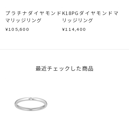
す。
お手数ですが商品到着後7日間以内に、お電話また
はお問い合わせフォームよりご連絡ください。
プラチナダイヤモンド
K18PGダイヤモンドマ
この場合の返送料は弊社にて負担いたしますの
マリッジリング
リッジリング
で、着払いにてご返送ください。
¥105,600
¥114,400
詳細は
こちら
最近チェックした商品