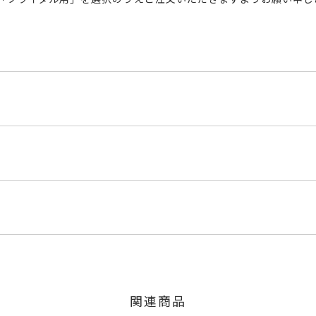
M5
内にメールにてご案内いたします。
のご注文につきましてはキャンセルを承ります。
は、マイページの購入履歴一覧よりご注文状況をご確認いただけま
,800円(税込)の加算料金を頂戴しております。
限り、キャンセルを承ります。
、お問い合わせフォームよりご連絡ください。
関連商品
交換・返金は承りかねます。