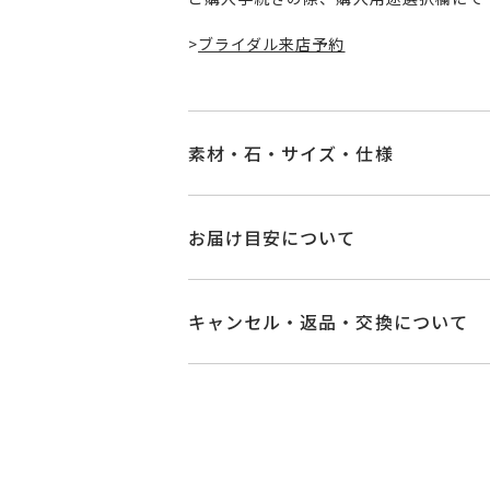
>
ブライダル来店予約
素材・石・サイズ・仕様
品番
BY1803W002XX
お届け目安について
素材
Pt950
お届け予定日はご注文から2営業日以
詳しくは
こちら
キャンセル・返品・交換について
石
-
キャンセル
ご注文後でも、商品手配前
#4～#28
※メンバーシップ登録済みのお客さま
リングサイズ
※#16からは19
ご注文状況が「注文済み」の場合に
メンバーシップ未登録のお客さまは
サイズ直し不可
返品・交換
以下の場合、商品の返品・