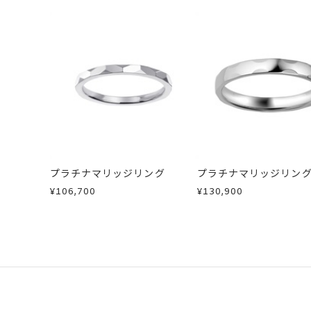
詳細
リング幅 約2.1
・一度ご使用になった商品
・受注生産の商品
カテゴリー
結婚指輪(マリッジ
・お客さまのお手元で傷や汚れが発生
・到着後ご連絡無く7日以上経過した
・刻印をお入れした商品
刻印サービス対象
刻印
・販売期間が限定されている商品
インサイドストー
・過度な交換・返品を繰り返している
刻印をお入れしな
商品の品質には万全を期しております
サイズ#4.5まで
刻印文字数
お手数ですが商品到着後7日間以内に
サイズ#5以上は、
この場合の返送料は弊社にて負担いた
プラチナマリッジリング
プラチナマリッジリン
詳細は
こちら
刻印字体
文字タイプA、文
¥106,700
¥130,900