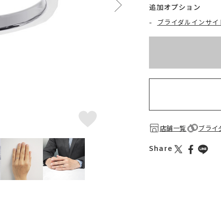
追加オプション
-
ブライダルインサイ
※刻印情報が入力さ
お届け目安：約2ヶ月
店舗一覧
ブライ
Share