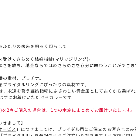
るふたりの未来を明るく照らして
を受けてきらめく結婚指輪(マリッジリング)。
輝きを放ち、地金ならではのきらめきを存分に味わうことができま
番の素材、プラチナ。
るブライダルリングにぴったりの素材です。
は、永遠を誓う結婚指輪にふさわしい貴金属として古くから選ばれ
選ばずにお着けいただけるカラーです。
)を2点ご購入の場合は、1つの木箱にまとめてお届けいたします。
つきまして】
サービス
」につきましては、ブライダル用にご注文のお客さまのみ
「ブライダル用」を選択のうえご注文いただきますようお願い申し