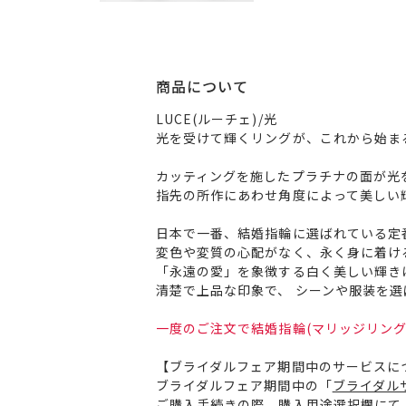
商品について
LUCE(ルーチェ)/光
光を受けて輝くリングが、これから始ま
カッティングを施したプラチナの面が光
指先の所作にあわせ角度によって美しい
日本で一番、結婚指輪に選ばれている定
変色や変質の心配がなく、永く身に着け
「永遠の愛」を象徴する白く美しい輝き
清楚で上品な印象で、 シーンや服装を
一度のご注文で結婚指輪(マリッジリング
【ブライダルフェア期間中のサービスに
ブライダルフェア期間中の「
ブライダル
ご購入手続きの際、購入用途選択欄にて