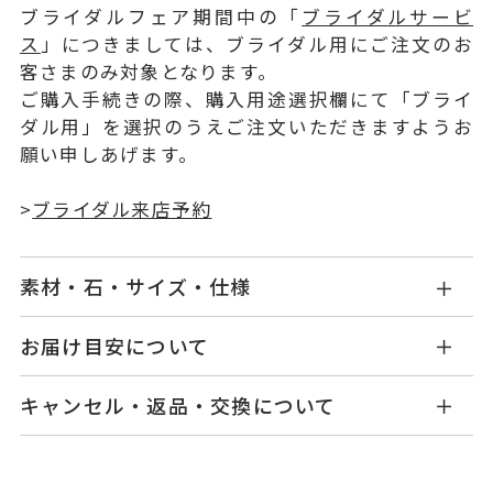
ブライダルフェア期間中の「
ブライダルサービ
ス
」につきましては、ブライダル用にご注文のお
客さまのみ対象となります。
ご購入手続きの際、購入用途選択欄にて「ブライ
ダル用」を選択のうえご注文いただきますようお
願い申しあげます。
>
ブライダル来店予約
素材・石・サイズ・仕様
DA0802E002WDMM
品番
お届け目安について
お届け予定日はご注文から2営業日以内にメールに
Pt900
素材
キャンセル・返品・交換について
てご案内いたします。
ダイヤモンド 0.20ct～0.259ct
石
詳しくは
こちら
キャンセル
ご注文後でも、商品手配前のご注文に
つきましてはキャンセルを承ります。