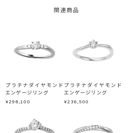
※メンバーシップ登録済みのお客さまは、マイペ
脇石 0.10ct
関連商品
ージの購入履歴一覧よりご注文状況をご確認いた
グレード Fカラー/VS2/Excelle
だけます。
nt
ご注文状況が「注文済み」の場合に限り、キャ
#2～#17
ンセルを承ります。
リングサイズ
メンバーシップ未登録のお客さまは、お問い合
※#16からは17,600円(税込)の加
わせフォームよりご連絡ください。
算料金を頂戴しております。
サイズ直し #7以上 は+2、-1まで
返品・交換
以下の場合、商品の返品・交換・返金
可、#6.5以下は+1のみ可
は承りかねます。
・一度ご使用になった商品
リング幅 最大：約2.6mm/最
詳細
・受注生産の商品
プラチナダイヤモンド
プラチナダイヤモンド
小：約2.0mm
・お客さまのお手元で傷や汚れが発生した商品
エンゲージリング
エンゲージリング
・到着後ご連絡無く7日以上経過した商品
婚約指輪(エンゲージリング)
カテゴリー
¥298,100
¥236,500
・刻印をお入れした商品
刻印サービス対象商品
・販売期間が限定されている商品
刻印
・過度な交換・返品を繰り返している場合
インサイドストーン 可
刻印をお入れしない場合のお届け