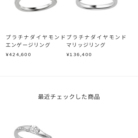
商品の品質には万全を期しておりますが、万が一
目安:約1ヶ月半
不良品の場合、またはご注文のお品と異なる場合
は、早急に商品を交換させていただきます。
サイズ#4.5までは、5文字まで。
刻印文字数
お手数ですが商品到着後7日間以内に、お電話また
サイズ#5以上は、16文字まで刻印
はお問い合わせフォームよりご連絡ください。
可能。
プラチナダイヤモンド
プラチナダイヤモンド
この場合の返送料は弊社にて負担いたしますの
エンゲージリング
マリッジリング
文字タイプA、文字タイプB、文字
で、着払いにてご返送ください。
刻印字体
¥424,600
¥136,400
詳細は
こちら
タイプCよりお選びいただけま
す。
最近チェックした商品