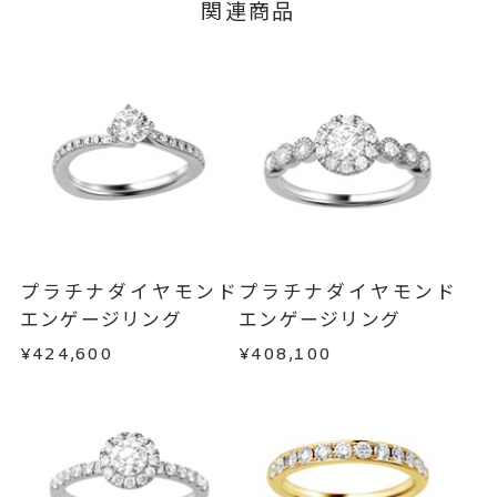
関連商品
ージの購入履歴一覧よりご注文状況をご確認いた
nt
だけます。
#4～#14
リングサイズ
ご注文状況が「注文済み」の場合に限り、キャ
サイズ直し #7以上 は±1まで可、
ンセルを承ります。
メンバーシップ未登録のお客さまは、お問い合
#6.5以下は不可
わせフォームよりご連絡ください。
リング幅 最大：約1.8mm/最
詳細
小：約2.3mm
返品・交換
以下の場合、商品の返品・交換・返金
は承りかねます。
婚約指輪(エンゲージリング)
カテゴリー
・一度ご使用になった商品
・受注生産の商品
プラチナダイヤモンド
プラチナダイヤモンド
刻印サービス対象商品
刻印
・お客さまのお手元で傷や汚れが発生した商品
エンゲージリング
エンゲージリング
インサイドストーン 可
・到着後ご連絡無く7日以上経過した商品
¥424,600
¥408,100
刻印をお入れしない場合のお届け
・刻印をお入れした商品
目安:約1ヶ月半
・販売期間が限定されている商品
・過度な交換・返品を繰り返している場合
サイズ#4.5までは、5文字まで。
刻印文字数
サイズ#5以上は、16文字まで刻印
商品の品質には万全を期しておりますが、万が一