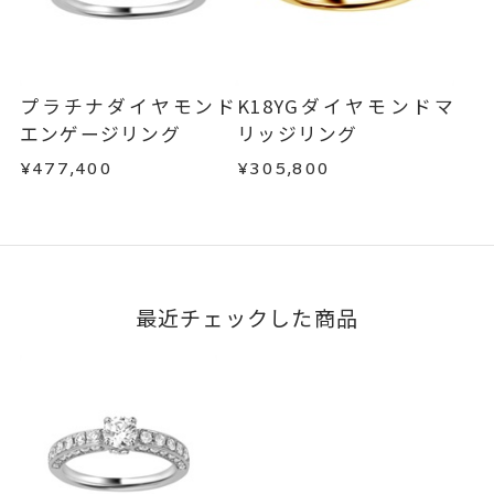
可能。
不良品の場合、またはご注文のお品と異なる場合
は、早急に商品を交換させていただきます。
文字タイプA、文字タイプB、文字
刻印字体
お手数ですが商品到着後7日間以内に、お電話また
タイプCよりお選びいただけま
はお問い合わせフォームよりご連絡ください。
プラチナダイヤモンド
K18YGダイヤモンドマ
す。
この場合の返送料は弊社にて負担いたしますの
エンゲージリング
リッジリング
で、着払いにてご返送ください。
¥477,400
¥305,800
詳細は
こちら
最近チェックした商品