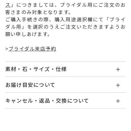
ス
」につきましては、ブライダル用にご注文のお
客さまのみ対象となります。
ご購入手続きの際、購入用途選択欄にて「ブライ
ダル用」を選択のうえご注文いただきますようお
願い申しあげます。
>
ブライダル来店予約
素材・石・サイズ・仕様
GL1242E003WDMM
品番
お届け目安について
お届け予定日はご注文から2営業日以内にメールに
Pt900
素材
キャンセル・返品・交換について
てご案内いたします。
ダイヤモンド 0.30～0.349ct
石
詳しくは
こちら
キャンセル
ご注文後でも、商品手配前のご注文に
脇石 0.43ct
つきましてはキャンセルを承ります。
※メンバーシップ登録済みのお客さまは、マイペ
グレード Fカラー/VS2/Excelle