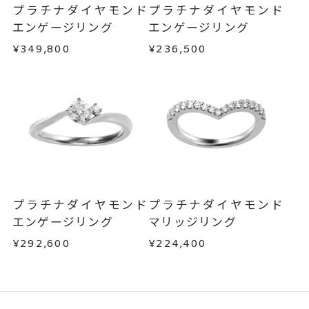
・受注生産の商品
婚約指輪(エンゲージリング)
カテゴリー
プラチナダイヤモンド
プラチナダイヤモンド
・お客さまのお手元で傷や汚れが発生した商品
エンゲージリング
エンゲージリング
刻印サービス対象商品
刻印
・到着後ご連絡無く7日以上経過した商品
¥349,800
¥236,500
インサイドストーン 可
・刻印をお入れした商品
・販売期間が限定されている商品
刻印をお入れしない場合のお届け
・過度な交換・返品を繰り返している場合
目安:約2ヶ月
サイズ#4.5までは、5文字まで。
商品の品質には万全を期しておりますが、万が一
刻印文字数
不良品の場合、またはご注文のお品と異なる場合
サイズ#5以上は、16文字まで刻印
は、早急に商品を交換させていただきます。
可能。
お手数ですが商品到着後7日間以内に、お電話また
文字タイプA、文字タイプB、文字
はお問い合わせフォームよりご連絡ください。
刻印字体
プラチナダイヤモンド
プラチナダイヤモンド
この場合の返送料は弊社にて負担いたしますの
タイプCよりお選びいただけま
エンゲージリング
マリッジリング
で、着払いにてご返送ください。
す。
¥292,600
¥224,400
詳細は
こちら