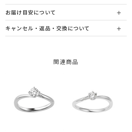
GL1416E202WDM9H
品番
お届け目安について
お届け予定日はご注文から2営業日以内にメールに
Pt999
素材
キャンセル・返品・交換について
てご案内いたします。
ダイヤモンド 0.20～0.229ct
石
詳しくは
こちら
キャンセル
ご注文後でも、商品手配前のご注文に
脇石 0.10ct
つきましてはキャンセルを承ります。
※メンバーシップ登録済みのお客さまは、マイペ
グレード Fカラー/VS2/Excelle
関連商品
ージの購入履歴一覧よりご注文状況をご確認いた
nt
だけます。
#4～#16
リングサイズ
ご注文状況が「注文済み」の場合に限り、キャ
※#16のみ24,200円(税込)の加算
ンセルを承ります。
メンバーシップ未登録のお客さまは、お問い合
料金を頂戴しております。
わせフォームよりご連絡ください。
サイズ直し #7以上 は±1まで可、
#6.5以下は不可
返品・交換
以下の場合、商品の返品・交換・返金
は承りかねます。
リング幅 約2mm
詳細
・一度ご使用になった商品