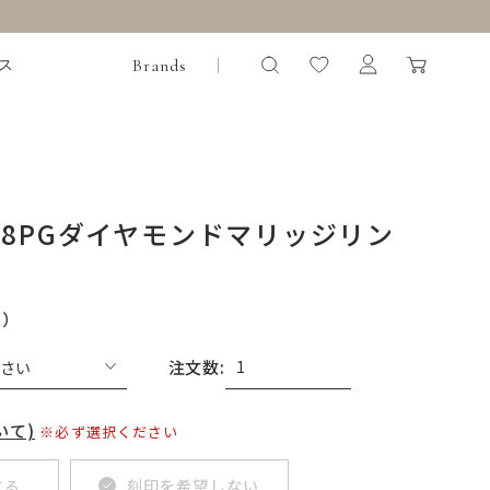
Brands
ス
18PGダイヤモンドマリッジリン
込）
注文数:
いて)
※必ず選択ください
する
刻印を希望しない