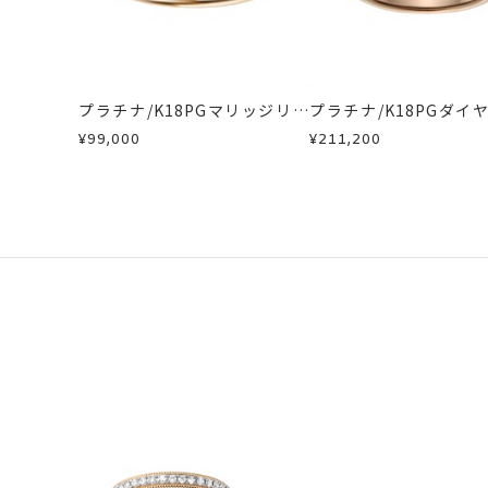
刻印をお入れしな
商品の品質には万全を期しております
サイズ#4.5まで
刻印文字数
お手数ですが商品到着後7日間以内に
サイズ#5以上は、
この場合の返送料は弊社にて負担いた
プラチナ/K18PGマリッジリン
プラチナ/K18PGダイ
詳細は
こちら
グ
マリッジリング
刻印字体
文字タイプA、文
¥99,000
¥211,200