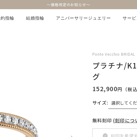
～価格改定のお知らせ～
婚約指輪
結婚指輪
アニバーサリージュエリー
サービ
Ponte Vecchio BRIDAL
プラチナ/K
グ
152,900
円（税
サイズ:
無料刻印
(刻印につ
刻印を希望