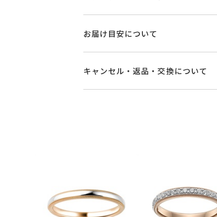
品番
NG1101W001WD
お届け目安について
素材
Pt900/K18ピ
お届け予定日はご注文から2営業日以
詳しくは
こちら
キャンセル・返品・交換について
石
ダイヤモンド 0.1
キャンセル
ご注文後でも、商品手配前
#3～#23
※メンバーシップ登録済みのお客さま
リングサイズ
※#16からは19
ご注文状況が「注文済み」の場合に
メンバーシップ未登録のお客さまは
サイズ直し不可
返品・交換
以下の場合、商品の返品・
リング幅 約2.3
詳細
・一度ご使用になった商品
ハーフエタニティ
・受注生産の商品
・お客さまのお手元で傷や汚れが発生
カテゴリー
結婚指輪(マリッジ
・到着後ご連絡無く7日以上経過した
・刻印をお入れした商品
刻印サービス対象
刻印
・販売期間が限定されている商品
インサイドストー
・過度な交換・返品を繰り返している