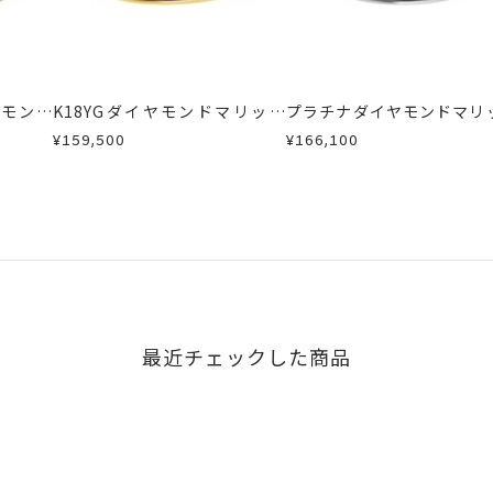
い場合のお届け目安:約2ヶ月
が、万が一不良品の場合、またはご注文のお品と異なる場合は、早
は、5文字まで。
、お電話またはお問い合わせフォームよりご連絡ください。
16文字まで刻印可能。
しますので、着払いにてご返送ください。
ヤモンド
K18YGダイヤモンドマリッジ
プラチナダイヤモンドマリ
リング
リング
字タイプB、文字タイプCよりお選びいただけます。
¥159,500
¥166,100
最近チェックした商品