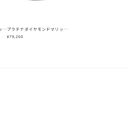
急に商品を交換させていただきます。
ッジ
プラチナダイヤモンドマリッジ
リング
¥79,200