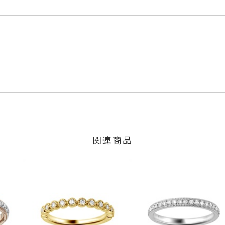
MP
ンクゴールド
内にメールにてご案内いたします。
3ct
のご注文につきましてはキャンセルを承ります。
は、マイページの購入履歴一覧よりご注文状況をご確認いただけま
,800円(税込)の加算料金を頂戴しております。
限り、キャンセルを承ります。
、お問い合わせフォームよりご連絡ください。
関連商品
交換・返金は承りかねます。
mm
した商品
リング)
商品
商品
ン 可
場合