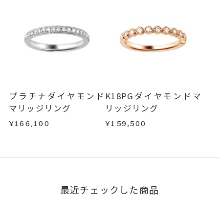
・販売期間が限定されている商品
5文字まで刻印可能。
刻印文字数
・過度な交換・返品を繰り返している場合
文字タイプA、文字タイプB、文字
刻印字体
商品の品質には万全を期しておりますが、万が一
タイプCよりお選びいただけま
不良品の場合、またはご注文のお品と異なる場合
す。
は、早急に商品を交換させていただきます。
お手数ですが商品到着後7日間以内に、お電話また
はお問い合わせフォームよりご連絡ください。
プラチナダイヤモンド
K18PGダイヤモンドマ
この場合の返送料は弊社にて負担いたしますの
マリッジリング
リッジリング
で、着払いにてご返送ください。
¥166,100
¥159,500
詳細は
こちら
最近チェックした商品