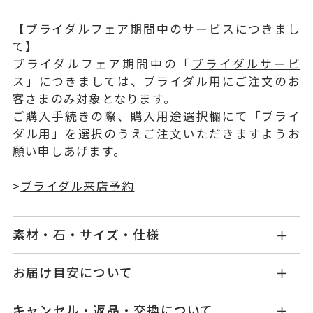
【ブライダルフェア期間中のサービスにつきまし
て】
ブライダルフェア期間中の「
ブライダルサービ
ス
」につきましては、ブライダル用にご注文のお
客さまのみ対象となります。
ご購入手続きの際、購入用途選択欄にて「ブライ
ダル用」を選択のうえご注文いただきますようお
願い申しあげます。
>
ブライダル来店予約
素材・石・サイズ・仕様
NG1201W001WDMM
品番
お届け目安について
お届け予定日はご注文から2営業日以内にメールに
Pt900
素材
キャンセル・返品・交換について