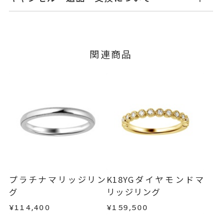
てご案内いたします。
ダイヤモンド 0.15ct
石
詳しくは
こちら
キャンセル
ご注文後でも、商品手配前のご注文に
つきましてはキャンセルを承ります。
#3～#18
リングサイズ
※メンバーシップ登録済みのお客さまは、マイペ
サイズ直し #7以上 は+2、-1まで
関連商品
ージの購入履歴一覧よりご注文状況をご確認いた
可、#6.5以下は+1のみ可
だけます。
ご注文状況が「注文済み」の場合に限り、キャ
※#16からは17,600円(税込)の加
ンセルを承ります。
算料金を頂戴しております。
メンバーシップ未登録のお客さまは、お問い合
リング幅 約2.4mm
詳細
わせフォームよりご連絡ください。
ハーフエタニティ
返品・交換
以下の場合、商品の返品・交換・返金
結婚指輪(マリッジリング)
カテゴリー
は承りかねます。
・一度ご使用になった商品
刻印サービス対象商品
刻印
・受注生産の商品
プラチナマリッジリン
K18YGダイヤモンドマ
インサイドストーン 可
・お客さまのお手元で傷や汚れが発生した商品
グ
リッジリング
刻印をお入れしない場合のお届け
・到着後ご連絡無く7日以上経過した商品
¥114,400
¥159,500
目安:約1ヶ月半
・刻印をお入れした商品