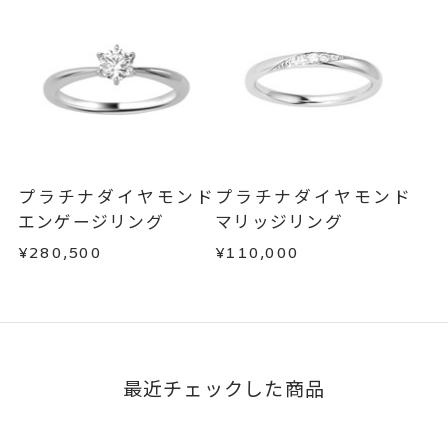
・販売期間が限定されている商品
刻印をお入れしない場合のお届け
・過度な交換・返品を繰り返している場合
目安:約1ヶ月半
サイズ#4.5までは、5文字まで。
商品の品質には万全を期しておりますが、万が一
刻印文字数
不良品の場合、またはご注文のお品と異なる場合
サイズ#5以上は、16文字まで刻印
は、早急に商品を交換させていただきます。
可能。
お手数ですが商品到着後7日間以内に、お電話また
文字タイプA、文字タイプB、文字
はお問い合わせフォームよりご連絡ください。
刻印字体
プラチナダイヤモンド
プラチナダイヤモンド
この場合の返送料は弊社にて負担いたしますの
タイプCよりお選びいただけま
エンゲージリング
マリッジリング
で、着払いにてご返送ください。
す。
¥280,500
¥110,000
詳細は
こちら
最近チェックした商品