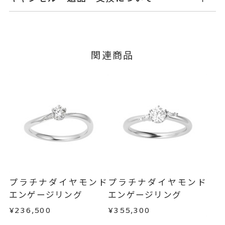
てご案内いたします。
ダイヤモンド 0.20ct～0.229ct
石
詳しくは
こちら
キャンセル
ご注文後でも、商品手配前のご注文に
脇石 0.06ct
つきましてはキャンセルを承ります。
※メンバーシップ登録済みのお客さまは、マイペ
グレード Fカラー/VS2/Excelle
関連商品
ージの購入履歴一覧よりご注文状況をご確認いた
nt
だけます。
#4～#16
リングサイズ
ご注文状況が「注文済み」の場合に限り、キャ
※#16のみ19,800円(税込)の加算
ンセルを承ります。
メンバーシップ未登録のお客さまは、お問い合
料金を頂戴しております。
わせフォームよりご連絡ください。
サイズ直し #7以上 は±1まで可、
#6.5以下は不可
返品・交換
以下の場合、商品の返品・交換・返金
は承りかねます。
リング幅 約1.8mm
詳細
・一度ご使用になった商品
・受注生産の商品
婚約指輪(エンゲージリング)
カテゴリー
プラチナダイヤモンド
プラチナダイヤモンド
・お客さまのお手元で傷や汚れが発生した商品
エンゲージリング
エンゲージリング
刻印サービス対象商品
刻印
・到着後ご連絡無く7日以上経過した商品
¥236,500
¥355,300
インサイドストーン 可
・刻印をお入れした商品