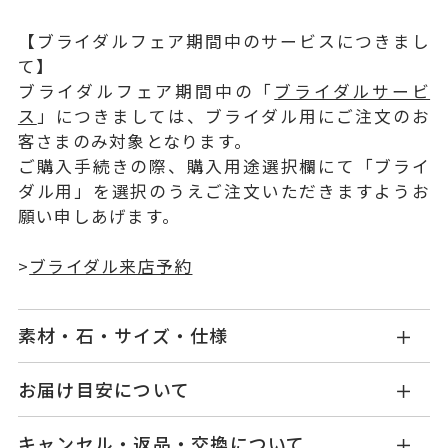
【ブライダルフェア期間中のサービスにつきまし
て】
ブライダルフェア期間中の「
ブライダルサービ
ス
」につきましては、ブライダル用にご注文のお
客さまのみ対象となります。
ご購入手続きの際、購入用途選択欄にて「ブライ
ダル用」を選択のうえご注文いただきますようお
願い申しあげます。
>
ブライダル来店予約
素材・石・サイズ・仕様
NG1406E002WDM5
品番
お届け目安について
お届け予定日はご注文から2営業日以内にメールに
Pt950
素材
キャンセル・返品・交換について