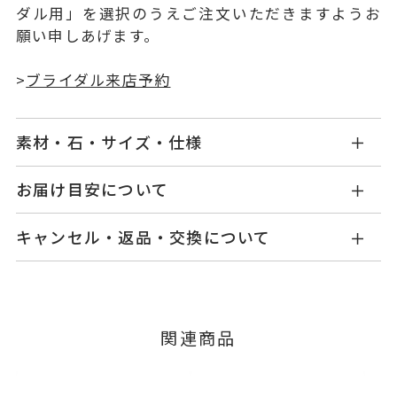
ダル用」を選択のうえご注文いただきますようお
願い申しあげます。
>
ブライダル来店予約
素材・石・サイズ・仕様
NG1406W001WDPG
品番
お届け目安について
お届け予定日はご注文から2営業日以内にメールに
K18ピンクゴールド
素材
キャンセル・返品・交換について
てご案内いたします。
ダイヤモンド 0.04ct
石
詳しくは
こちら
キャンセル
ご注文後でも、商品手配前のご注文に
つきましてはキャンセルを承ります。
#4～#18
リングサイズ
※メンバーシップ登録済みのお客さまは、マイペ
※#16以上は19,800円(税込)の加
関連商品
ージの購入履歴一覧よりご注文状況をご確認いた
算料金を頂戴しております。
だけます。
ご注文状況が「注文済み」の場合に限り、キャ
サイズ直し不可