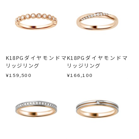
ンセルを承ります。
リング幅 約2.1mm
詳細
メンバーシップ未登録のお客さまは、お問い合
わせフォームよりご連絡ください。
結婚指輪(マリッジリング)
カテゴリー
返品・交換
以下の場合、商品の返品・交換・返金
刻印サービス対象商品
刻印
は承りかねます。
インサイドストーン 可
・一度ご使用になった商品
刻印をお入れしない場合のお届け
・受注生産の商品
K18PGダイヤモンドマ
K18PGダイヤモンドマ
目安:約1ヶ月半
・お客さまのお手元で傷や汚れが発生した商品
リッジリング
リッジリング
・到着後ご連絡無く7日以上経過した商品
¥159,500
¥166,100
サイズ#4.5までは、5文字まで。
刻印文字数
・刻印をお入れした商品
サイズ#5以上は、16文字まで刻印
・販売期間が限定されている商品
可能。
・過度な交換・返品を繰り返している場合
文字タイプA、文字タイプB、文字
刻印字体
商品の品質には万全を期しておりますが、万が一
タイプCよりお選びいただけま
不良品の場合、またはご注文のお品と異なる場合
す。
は、早急に商品を交換させていただきます。
お手数ですが商品到着後7日間以内に、お電話また