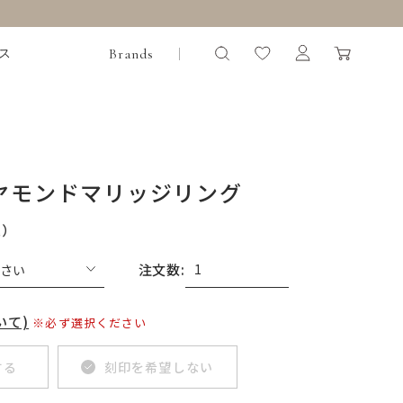
Brands
ス
イヤモンドマリッジリング
込）
注文数:
いて)
※必ず選択ください
する
刻印を希望しない