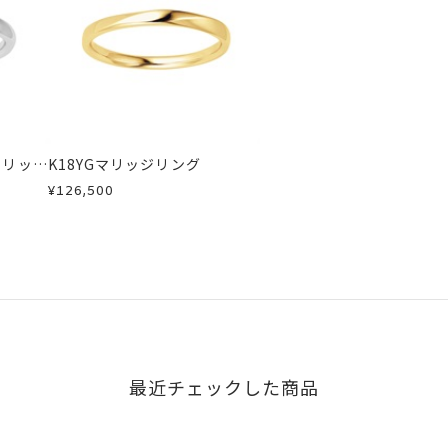
商品
ン 可
場合
い場合のお届け目安:約1ヶ月半
が、万が一不良品の場合、またはご注文のお品と異なる場合は、早
は、5文字まで。
、お電話またはお問い合わせフォームよりご連絡ください。
16文字まで刻印可能。
しますので、着払いにてご返送ください。
マリッジ
K18YGマリッジリング
字タイプB、文字タイプCよりお選びいただけます。
¥126,500
最近チェックした商品