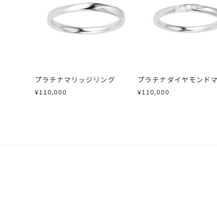
・刻印をお入れした商品
刻印サービス対象
刻印
・販売期間が限定されている商品
インサイドストー
・過度な交換・返品を繰り返している
刻印をお入れしな
商品の品質には万全を期しております
サイズ#4.5まで
刻印文字数
お手数ですが商品到着後7日間以内に
サイズ#5以上は、
この場合の返送料は弊社にて負担いた
プラチナマリッジリング
プラチナダイヤモンド
詳細は
こちら
刻印字体
文字タイプA、文
リング
¥110,000
¥110,000