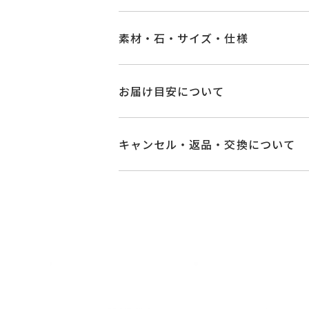
素材・石・サイズ・仕様
品番
NG1406W001WD
お届け目安について
素材
K18イエローゴー
お届け予定日はご注文から2営業日以
詳しくは
こちら
キャンセル・返品・交換について
石
ダイヤモンド 0.0
キャンセル
ご注文後でも、商品手配前
#4～#18
※メンバーシップ登録済みのお客さま
リングサイズ
※#16からは19
ご注文状況が「注文済み」の場合に
メンバーシップ未登録のお客さまは
サイズ直し #7以上
返品・交換
以下の場合、商品の返品・
詳細
リング幅 約2.1
・一度ご使用になった商品
・受注生産の商品
カテゴリー
結婚指輪(マリッジ
・お客さまのお手元で傷や汚れが発生
・到着後ご連絡無く7日以上経過した