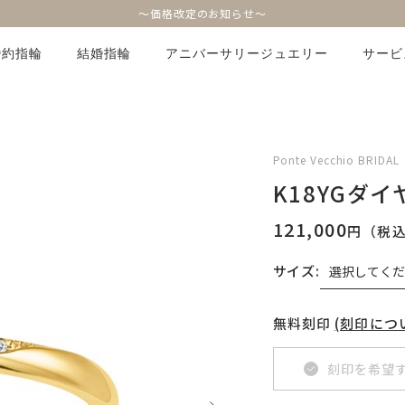
～価格改定のお知らせ～
婚約指輪
結婚指輪
アニバーサリージュエリー
サービ
Ponte Vecchio BRIDAL
K18YGダ
121,000
円（税
サイズ:
無料刻印
(刻印につ
刻印を希望