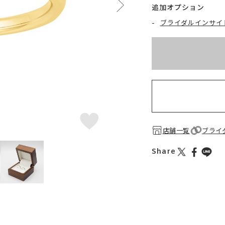
追加オプション
-
ブライダルインサイ
※刻印情報が入力さ
お届け目安：約2ヶ月
店舗一覧
ブライ
Share