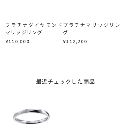
不良品の場合、またはご注文のお品と異なる場合
は、早急に商品を交換させていただきます。
お手数ですが商品到着後7日間以内に、お電話また
はお問い合わせフォームよりご連絡ください。
プラチナダイヤモンド
プラチナマリッジリン
この場合の返送料は弊社にて負担いたしますの
マリッジリング
グ
で、着払いにてご返送ください。
¥110,000
¥112,200
詳細は
こちら
最近チェックした商品