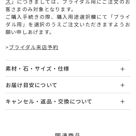
ス
」につきましては、ブライダル用にご注文のお
客さまのみ対象となります。
ご購入手続きの際、購入用途選択欄にて「ブライ
ダル用」を選択のうえご注文いただきますようお
願い申しあげます。
>
ブライダル来店予約
素材・石・サイズ・仕様
NG1406W002XXM5M
品番
お届け目安について
お届け予定日はご注文から2営業日以内にメールに
Pt950
素材
キャンセル・返品・交換について
てご案内いたします。
-
石
詳しくは
こちら
キャンセル
ご注文後でも、商品手配前のご注文に
つきましてはキャンセルを承ります。
#8～#23
リングサイズ
※メンバーシップ登録済みのお客さまは、マイペ
※#16からは19,800円(税込)の加
関連商品
ージの購入履歴一覧よりご注文状況をご確認いた