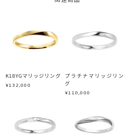
算料金を頂戴しております。
だけます。
ご注文状況が「注文済み」の場合に限り、キャ
サイズ直し +2、-1まで可
ンセルを承ります。
リング幅 約2.3mm
詳細
メンバーシップ未登録のお客さまは、お問い合
わせフォームよりご連絡ください。
結婚指輪(マリッジリング)
カテゴリー
返品・交換
以下の場合、商品の返品・交換・返金
刻印サービス対象商品
刻印
は承りかねます。
インサイドストーン 可
・一度ご使用になった商品
刻印をお入れしない場合のお届け
・受注生産の商品
K18YGマリッジリング
プラチナマリッジリン
目安:約2ヶ月
・お客さまのお手元で傷や汚れが発生した商品
グ
¥132,000
・到着後ご連絡無く7日以上経過した商品
¥110,000
16文字まで刻印可能。
刻印文字数
・刻印をお入れした商品
・販売期間が限定されている商品
文字タイプA、文字タイプB、文字
刻印字体
・過度な交換・返品を繰り返している場合
タイプCよりお選びいただけま
す。
商品の品質には万全を期しておりますが、万が一