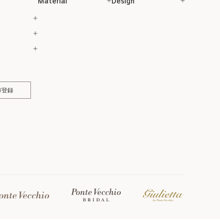
Material
Design
ガ登録