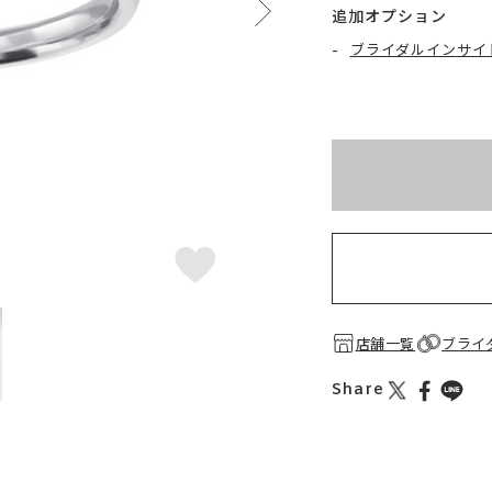
追加オプション
-
ブライダルインサイ
※刻印情報が入力さ
店舗一覧
ブライ
Share