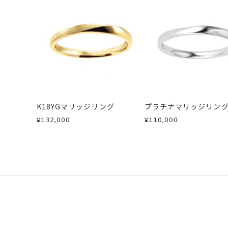
・受注生産の商品
カテゴリー
結婚指輪(マリッジ
・お客さまのお手元で傷や汚れが発生
・到着後ご連絡無く7日以上経過した
・刻印をお入れした商品
刻印サービス対象
刻印
・販売期間が限定されている商品
インサイドストー
・過度な交換・返品を繰り返している
刻印をお入れしな
商品の品質には万全を期しております
刻印文字数
16文字まで刻印
お手数ですが商品到着後7日間以内に
この場合の返送料は弊社にて負担いた
K18YGマリッジリング
プラチナマリッジリン
詳細は
こちら
刻印字体
文字タイプA、文
¥132,000
¥110,000