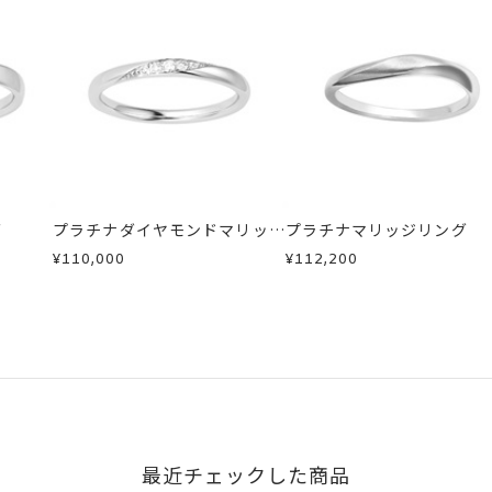
リング)
した商品
商品
商品
ン 可
場合
い場合のお届け目安:約2ヶ月
が、万が一不良品の場合、またはご注文のお品と異なる場合は、早
可能。
、お電話またはお問い合わせフォームよりご連絡ください。
しますので、着払いにてご返送ください。
グ
プラチナダイヤモンドマリッジ
プラチナマリッジリング
字タイプB、文字タイプCよりお選びいただけます。
リング
¥110,000
¥112,200
最近チェックした商品