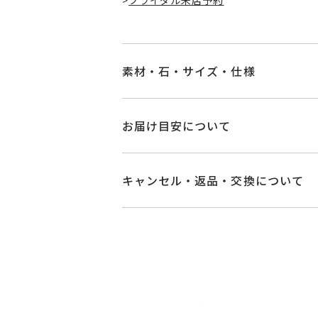
素材・石・サイズ・仕様
品番
NG1406W002XX
お届け目安について
素材
Pt950
お届け予定日はご注文から2営業日以
詳しくは
こちら
キャンセル・返品・交換について
石
-
キャンセル
ご注文後でも、商品手配前
#8～#23
※メンバーシップ登録済みのお客さま
リングサイズ
※#16からは19
ご注文状況が「注文済み」の場合に
メンバーシップ未登録のお客さまは
サイズ直し +2、-
返品・交換
以下の場合、商品の返品・
詳細
リング幅 約2.3
・一度ご使用になった商品