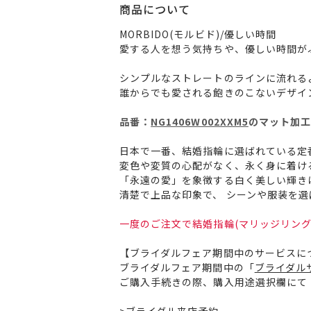
商品について
MORBIDO(モルビド)/優しい時間
愛する人を想う気持ちや、優しい時間が
シンプルなストレートのラインに流れる
誰からでも愛される飽きのこないデザイ
品番：
NG1406W002XXM5
のマット加工
日本で一番、結婚指輪に選ばれている定
変色や変質の心配がなく、永く身に着け
「永遠の愛」を象徴する白く美しい輝き
清楚で上品な印象で、 シーンや服装を
一度のご注文で結婚指輪(マリッジリング
【ブライダルフェア期間中のサービスに
ブライダルフェア期間中の「
ブライダル
ご購入手続きの際、購入用途選択欄にて
>
ブライダル来店予約