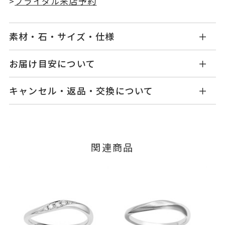
>
ブライダル来店予約
素材・石・サイズ・仕様
NG1526W001XXM5
品番
お届け目安について
お届け予定日はご注文から2営業日以内にメールに
Pt950
素材
キャンセル・返品・交換について
てご案内いたします。
-
石
詳しくは
こちら
キャンセル
ご注文後でも、商品手配前のご注文に
つきましてはキャンセルを承ります。
#4～#23
リングサイズ
※メンバーシップ登録済みのお客さまは、マイペ
※#16からは19,800円(税込)の加
関連商品
ージの購入履歴一覧よりご注文状況をご確認いた
算料金を頂戴しております。
だけます。
ご注文状況が「注文済み」の場合に限り、キャ
サイズ直し不可
ンセルを承ります。
リング幅 約1.8mm
詳細
メンバーシップ未登録のお客さまは、お問い合
わせフォームよりご連絡ください。
結婚指輪(マリッジリング)
カテゴリー