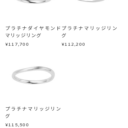
返品・交換
以下の場合、商品の返品・交換・返金
刻印サービス対象商品
刻印
は承りかねます。
インサイドストーン 不可
・一度ご使用になった商品
刻印をお入れしない場合のお届け
・受注生産の商品
プラチナダイヤモンド
プラチナマリッジリン
目安:約2ヶ月
・お客さまのお手元で傷や汚れが発生した商品
マリッジリング
グ
・到着後ご連絡無く7日以上経過した商品
¥117,700
¥112,200
サイズ#4.5までは、5文字まで。
刻印文字数
・刻印をお入れした商品
サイズ#5以上は、16文字まで刻印
・販売期間が限定されている商品
可能。
・過度な交換・返品を繰り返している場合
文字タイプA、文字タイプB、文字
刻印字体
商品の品質には万全を期しておりますが、万が一
タイプCよりお選びいただけま
不良品の場合、またはご注文のお品と異なる場合
す。
は、早急に商品を交換させていただきます。
お手数ですが商品到着後7日間以内に、お電話また
はお問い合わせフォームよりご連絡ください。
プラチナマリッジリン
この場合の返送料は弊社にて負担いたしますの
グ
で、着払いにてご返送ください。
¥115,500
詳細は
こちら