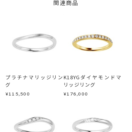
サイズ直し #7以上 は+2、-1まで
関連商品
ージの購入履歴一覧よりご注文状況をご確認いた
可、#6.5以下は+1のみ可
だけます。
ご注文状況が「注文済み」の場合に限り、キャ
リング幅 約1.8mm
詳細
ンセルを承ります。
メンバーシップ未登録のお客さまは、お問い合
結婚指輪(マリッジリング)
カテゴリー
わせフォームよりご連絡ください。
刻印サービス対象商品
刻印
返品・交換
以下の場合、商品の返品・交換・返金
インサイドストーン 可
は承りかねます。
刻印をお入れしない場合のお届け
・一度ご使用になった商品
目安:約1ヶ月半
・受注生産の商品
プラチナマリッジリン
K18YGダイヤモンドマ
・お客さまのお手元で傷や汚れが発生した商品
グ
リッジリング
サイズ#4.5までは、5文字まで。
刻印文字数
・到着後ご連絡無く7日以上経過した商品
¥115,500
¥176,000
サイズ#5以上は、16文字まで刻印
・刻印をお入れした商品
可能。
・販売期間が限定されている商品
・過度な交換・返品を繰り返している場合
文字タイプA、文字タイプB、文字
刻印字体
タイプCよりお選びいただけま
商品の品質には万全を期しておりますが、万が一