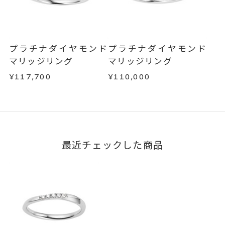
す。
不良品の場合、またはご注文のお品と異なる場合
は、早急に商品を交換させていただきます。
お手数ですが商品到着後7日間以内に、お電話また
はお問い合わせフォームよりご連絡ください。
プラチナダイヤモンド
プラチナダイヤモンド
この場合の返送料は弊社にて負担いたしますの
マリッジリング
マリッジリング
で、着払いにてご返送ください。
¥117,700
¥110,000
詳細は
こちら
最近チェックした商品