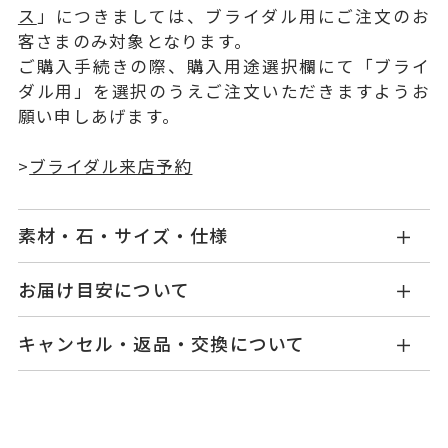
ス
」につきましては、ブライダル用にご注文のお
客さまのみ対象となります。
ご購入手続きの際、購入用途選択欄にて「ブライ
ダル用」を選択のうえご注文いただきますようお
願い申しあげます。
>
ブライダル来店予約
素材・石・サイズ・仕様
NG1527W001WDM5
品番
お届け目安について
お届け予定日はご注文から2営業日以内にメールに
Pt950
素材
キャンセル・返品・交換について
てご案内いたします。
ダイヤモンド 0.04ct
石
詳しくは
こちら
キャンセル
ご注文後でも、商品手配前のご注文に
つきましてはキャンセルを承ります。
#4～#15
リングサイズ
※メンバーシップ登録済みのお客さまは、マイペ