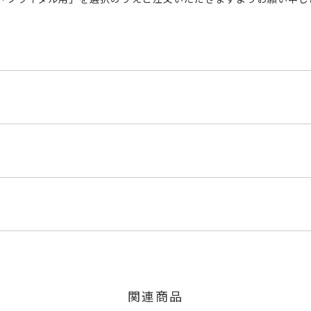
M5
内にメールにてご案内いたします。
4ct
のご注文につきましてはキャンセルを承ります。
は、マイページの購入履歴一覧よりご注文状況をご確認いただけま
 は+2、-1まで可、#6.5以下は+1のみ可
限り、キャンセルを承ります。
、お問い合わせフォームよりご連絡ください。
関連商品
mm
交換・返金は承りかねます。