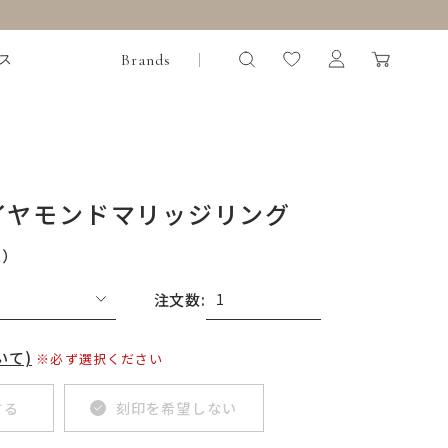
Brands
ス
イヤモンドマリッジリング
込）
注文数:
いて)
※必ず選択ください
する
刻印を希望しない