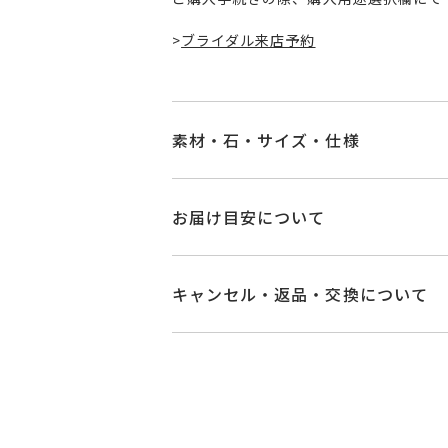
>
ブライダル来店予約
素材・石・サイズ・仕様
品番
NG1527W001WD
お届け目安について
素材
Pt950
お届け予定日はご注文から2営業日以
詳しくは
こちら
キャンセル・返品・交換について
石
ダイヤモンド 0.0
キャンセル
ご注文後でも、商品手配前
#4～#15
※メンバーシップ登録済みのお客さま
リングサイズ
サイズ直し #7以上
ご注文状況が「注文済み」の場合に
メンバーシップ未登録のお客さまは
詳細
リング幅 約1.8
返品・交換
以下の場合、商品の返品・