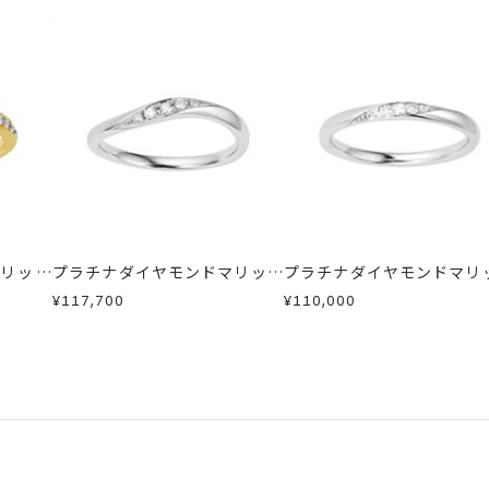
リング)
した商品
商品
商品
ン 可
い場合のお届け目安:約1ヶ月半
場合
は、5文字まで。
が、万が一不良品の場合、またはご注文のお品と異なる場合は、早
16文字まで刻印可能。
、お電話またはお問い合わせフォームよりご連絡ください。
しますので、着払いにてご返送ください。
字タイプB、文字タイプCよりお選びいただけます。
マリッジ
プラチナダイヤモンドマリッジ
プラチナダイヤモンドマリ
リング
リング
¥117,700
¥110,000