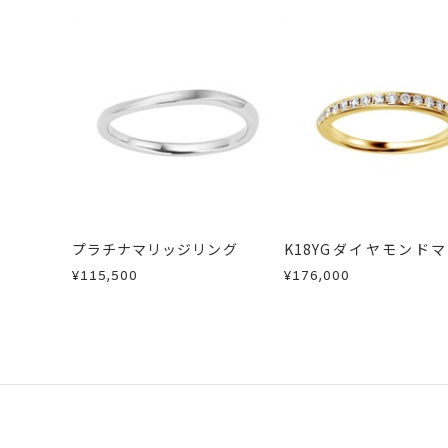
・一度ご使用になった商品
カテゴリー
結婚指輪(マリッジ
・受注生産の商品
・お客さまのお手元で傷や汚れが発生
・到着後ご連絡無く7日以上経過した
刻印サービス対象
刻印
・刻印をお入れした商品
インサイドストー
・販売期間が限定されている商品
刻印をお入れしな
・過度な交換・返品を繰り返している
サイズ#4.5まで
刻印文字数
商品の品質には万全を期しております
サイズ#5以上は、
お手数ですが商品到着後7日間以内に
この場合の返送料は弊社にて負担いた
刻印字体
文字タイプA、文
プラチナマリッジリング
K18YGダイヤモンド
詳細は
こちら
リング
¥115,500
¥176,000