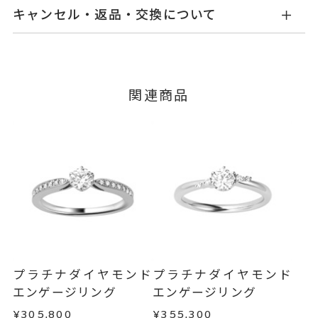
お届け予定日はご注文から2営業日以内にメールに
K18イエローゴールド
素材
キャンセル・返品・交換について
てご案内いたします。
ダイヤモンド 0.14～0.179ct
石
詳しくは
こちら
キャンセル
ご注文後でも、商品手配前のご注文に
脇石 0.04ct
つきましてはキャンセルを承ります。
※メンバーシップ登録済みのお客さまは、マイペ
グレード Fカラー/VS2/Excelle
関連商品
ージの購入履歴一覧よりご注文状況をご確認いた
nt
だけます。
#4～#16
リングサイズ
ご注文状況が「注文済み」の場合に限り、キャ
※#16のみ19,800円(税込)の加算
ンセルを承ります。
メンバーシップ未登録のお客さまは、お問い合
料金を頂戴しております。
わせフォームよりご連絡ください。
サイズ直し #7以上は±2まで可、
#6.5以下は±1まで可
返品・交換
以下の場合、商品の返品・交換・返金
は承りかねます。
リング幅 約1.8mm
詳細
・一度ご使用になった商品
・受注生産の商品
婚約指輪(エンゲージリング)
カテゴリー
プラチナダイヤモンド
プラチナダイヤモンド
・お客さまのお手元で傷や汚れが発生した商品
エンゲージリング
エンゲージリング
刻印サービス対象商品
刻印
・到着後ご連絡無く7日以上経過した商品
¥305,800
¥355,300