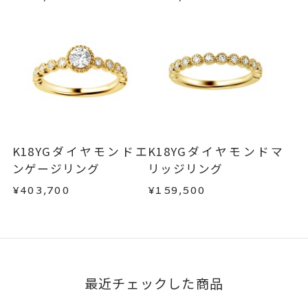
インサイドストーン 可
・刻印をお入れした商品
・販売期間が限定されている商品
刻印をお入れしない場合のお届け
・過度な交換・返品を繰り返している場合
目安:約1ヶ月半以内
サイズ#4.5までは、5文字まで。
商品の品質には万全を期しておりますが、万が一
刻印文字数
不良品の場合、またはご注文のお品と異なる場合
サイズ#5以上は、16文字まで刻印
は、早急に商品を交換させていただきます。
可能。
お手数ですが商品到着後7日間以内に、お電話また
文字タイプA、文字タイプB、文字
はお問い合わせフォームよりご連絡ください。
刻印字体
K18YGダイヤモンドエ
K18YGダイヤモンドマ
この場合の返送料は弊社にて負担いたしますの
タイプCよりお選びいただけま
ンゲージリング
リッジリング
で、着払いにてご返送ください。
す。
¥403,700
¥159,500
詳細は
こちら
最近チェックした商品