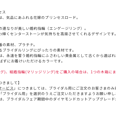
ンセス
は、気品にあふれる花嫁のプリンセスロード。
の連なりが美しい婚約指輪（エンゲージリング）。
わ輝くセンターストーンが気持ちを高揚させてくれるデザインです
番の素材、プラチナ。
るブライダルリングにぴったりの素材です。
は、永遠を誓う婚約指輪にふさわしい貴金属として古くから選ばれ
選ばずにお着けいただけるカラーです。
グ)、結婚指輪(マリッジリング)をご購入の場合は、1つの木箱に
つきまして】
サービス
」につきましては、ブライダル用にご注文のお客さまのみ
「ブライダル用」を選択のうえご注文いただきますようお願い申し
は、ブライダルフェア期間中のダイヤモンドカットアップグレード