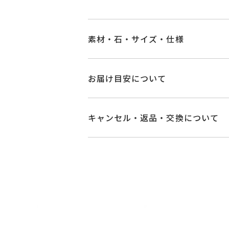
素材・石・サイズ・仕様
品番
PG1510E001WD
お届け目安について
素材
Pt950
お届け予定日はご注文から2営業日以
詳しくは
こちら
キャンセル・返品・交換について
ダイヤモンド 0.1
石
グレード 【Eカラー
キャンセル
ご注文後でも、商品手配前
中央のダイヤモン
※メンバーシップ登録済みのお客さま
なお、グレードを
ご注文状況が「注文済み」の場合に
あらかじめご了承
メンバーシップ未登録のお客さまは
脇石 0.09ct
返品・交換
以下の場合、商品の返品・
#4～#18
リングサイズ
・一度ご使用になった商品
※#16からは19
・受注生産の商品
サイズ直し #7以
・お客さまのお手元で傷や汚れが発生