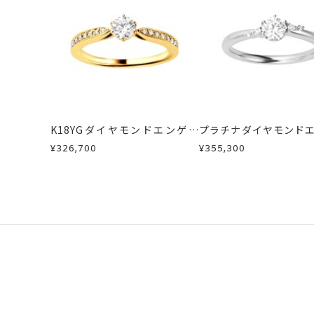
・到着後ご連絡無く7日以上経過した
詳細
リング幅 約1.5
・刻印をお入れした商品
・販売期間が限定されている商品
・過度な交換・返品を繰り返している
カテゴリー
婚約指輪(エンゲー
商品の品質には万全を期しております
刻印サービス対象
お手数ですが商品到着後7日間以内に
刻印
インサイドストー
この場合の返送料は弊社にて負担いた
K18YGダイヤモンドエンゲー
プラチナダイヤモンド
刻印をお入れしな
詳細は
こちら
ジリング
ジリング
¥326,700
¥355,300
サイズ#4.5まで
刻印文字数
サイズ#5以上は、
刻印字体
文字タイプA、文