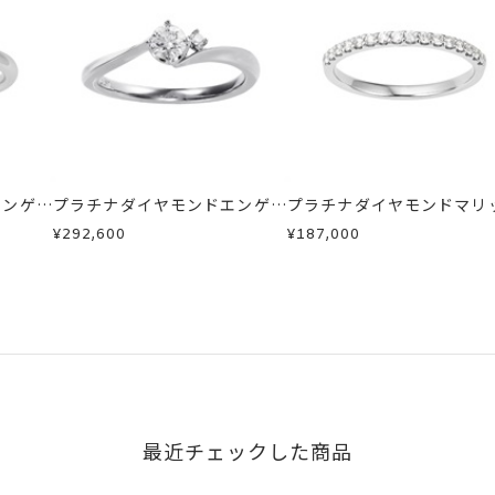
商品
mm
場合
ジリング)
が、万が一不良品の場合、またはご注文のお品と異なる場合は、早
商品
、お電話またはお問い合わせフォームよりご連絡ください。
ン 不可
しますので、着払いにてご返送ください。
エンゲー
い場合のお届け目安:約1ヶ月半以内
プラチナダイヤモンドエンゲー
プラチナダイヤモンドマリ
ジリング
リング
¥292,600
¥187,000
は、5文字まで。
16文字まで刻印可能。
字タイプB、文字タイプCよりお選びいただけます。
最近チェックした商品