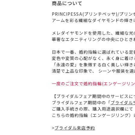
商品について
PRINCIPESSA(プリンチペッサ)/プリ
アームを彩る繊細なダイヤモンドの輝き
メレダイヤモンドを使用した、繊細な光
華奢なエタニティリングの中央にひとき
日本で一番、婚約指輪に選ばれている定
変色や変質の心配がなく、永く身に着け
「永遠の愛」を象徴する白く美しい輝き
清楚で上品な印象で、 シーンや服装を
一度のご注文で婚約指輪(エンゲージリン
【ブライダルフェア期間中のサービスに
ブライダルフェア期間中の「
ブライダル
ご購入手続きの際、購入用途選択欄にて
こちらの婚約指輪（エンゲージリング）
>
ブライダル来店予約