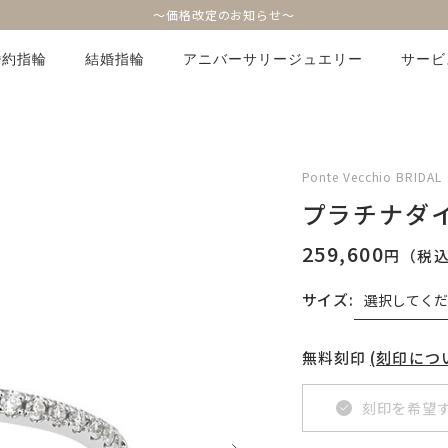
～価格改定のお知らせ～
婚約指輪
結婚指輪
アニバーサリージュエリー
サービ
Ponte Vecchio BRIDAL
プラチナダ
259,600
円（税
サイズ:
無料刻印
(刻印につ
刻印を希望