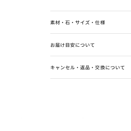
素材・石・サイズ・仕様
品番
PG1510E001WD
お届け目安について
素材
Pt950
お届け予定日はご注文から2営業日以
詳しくは
こちら
キャンセル・返品・交換について
ダイヤモンド 0.1
石
グレード 【Eカラー
キャンセル
ご注文後でも、商品手配前
中央のダイヤモン
※メンバーシップ登録済みのお客さま
なお、グレードを
ご注文状況が「注文済み」の場合に
あらかじめご了承
メンバーシップ未登録のお客さまは
脇石 0.09ct
返品・交換
以下の場合、商品の返品・
#4～#18
リングサイズ
・一度ご使用になった商品
※#16からは19
・受注生産の商品
サイズ直し #7以
・お客さまのお手元で傷や汚れが発生