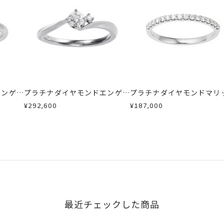
商品
mm
場合
ジリング)
が、万が一不良品の場合、またはご注文のお品と異なる場合は、早
商品
、お電話またはお問い合わせフォームよりご連絡ください。
ン 不可
しますので、着払いにてご返送ください。
エンゲー
い場合のお届け目安:約1ヶ月半以内
プラチナダイヤモンドエンゲー
プラチナダイヤモンドマリ
ジリング
リング
¥292,600
¥187,000
は、5文字まで。
16文字まで刻印可能。
字タイプB、文字タイプCよりお選びいただけます。
最近チェックした商品