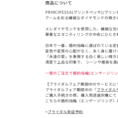
商品について
PRINCIPESSA(プリンチペッサ)/プリ
アームを彩る繊細なダイヤモンドの輝き
メレダイヤモンドを使用した、繊細な光
華奢なエタニティリングの中央にひとき
日本で一番、婚約指輪に選ばれている定
変色や変質の心配がなく、永く身に着け
「永遠の愛」を象徴する白く美しい輝き
清楚で上品な印象で、 シーンや服装を
一度のご注文で婚約指輪(エンゲージリン
【ブライダルフェア期間中のサービスに
ブライダルフェア期間中の「
ブライダル
ご購入手続きの際、購入用途選択欄にて
こちらの婚約指輪（エンゲージリング）
>
ブライダル来店予約