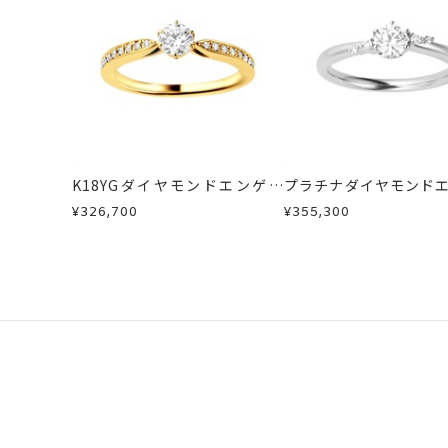
・到着後ご連絡無く7日以上経過した
詳細
リング幅 約1.5
・刻印をお入れした商品
・販売期間が限定されている商品
・過度な交換・返品を繰り返している
カテゴリー
婚約指輪(エンゲー
商品の品質には万全を期しております
刻印サービス対象
お手数ですが商品到着後7日間以内に
刻印
インサイドストー
この場合の返送料は弊社にて負担いた
K18YGダイヤモンドエンゲー
プラチナダイヤモンド
刻印をお入れしな
詳細は
こちら
ジリング
ジリング
¥326,700
¥355,300
サイズ#4.5まで
刻印文字数
サイズ#5以上は、
刻印字体
文字タイプA、文