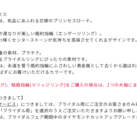
ンセス
は、気品にあふれる花嫁のプリンセスロード。
の連なりが美しい婚約指輪（エンゲージリング）。
わ輝くセンターストーンが気持ちを高揚させてくれるデザインです
番の素材、プラチナ。
るブライダルリングにぴったりの素材です。
は、永遠を誓う婚約指輪にふさわしい貴金属として古くから選ばれ
選ばずにお着けいただけるカラーです。
グ)、結婚指輪(マリッジリング)をご購入の場合は、1つの木箱に
つきまして】
サービス
」につきましては、ブライダル用にご注文のお客さまのみ
「ブライダル用」を選択のうえご注文いただきますようお願い申し
は、ブライダルフェア期間中のダイヤモンドカットアップグレード