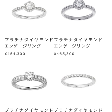
メンバーシップ未登録のお客さまは、お問い合
料金を頂戴しております。
わせフォームよりご連絡ください。
サイズ直し #7以上 は+2まで可、
#6.5以下は+1のみ可
返品・交換
以下の場合、商品の返品・交換・返金
は承りかねます。
リング幅 最大：約1.5mm/最
詳細
・一度ご使用になった商品
小：約1.4mm
・受注生産の商品
プラチナダイヤモンド
プラチナダイヤモンド
・お客さまのお手元で傷や汚れが発生した商品
婚約指輪(エンゲージリング)
カテゴリー
エンゲージリング
エンゲージリング
・到着後ご連絡無く7日以上経過した商品
¥454,300
¥465,300
刻印サービス対象商品
刻印
・刻印をお入れした商品
インサイドストーン 不可
・販売期間が限定されている商品
・過度な交換・返品を繰り返している場合
刻印をお入れしない場合のお届け
目安:約1ヶ月半
商品の品質には万全を期しておりますが、万が一
サイズ#4.5までは、5文字まで。
不良品の場合、またはご注文のお品と異なる場合
刻印文字数
は、早急に商品を交換させていただきます。
サイズ#5以上は、16文字まで刻印
お手数ですが商品到着後7日間以内に、お電話また
可能。
はお問い合わせフォームよりご連絡ください。
プラチナダイヤモンド
プラチナダイヤモンド