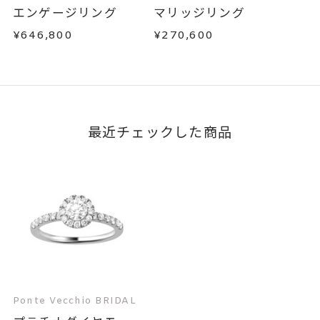
文字タイプA、文字タイプB、文字
刻印字体
この場合の返送料は弊社にて負担いたしますの
エンゲージリング
マリッジリング
タイプCよりお選びいただけま
で、着払いにてご返送ください。
¥646,800
¥270,600
詳細は
こちら
す。
最近チェックした商品
Ponte Vecchio BRIDAL