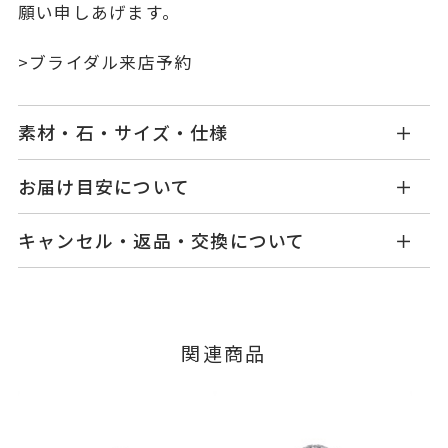
願い申しあげます。
>
ブライダル来店予約
素材・石・サイズ・仕様
SN1102E002WDM5
品番
お届け目安について
お届け予定日はご注文から2営業日以内にメールに
Pt950
素材
キャンセル・返品・交換について
てご案内いたします。
ダイヤモンド 0.20～0.229ct
石
詳しくは
こちら
キャンセル
ご注文後でも、商品手配前のご注文に
脇石 0.24ct
つきましてはキャンセルを承ります。
※メンバーシップ登録済みのお客さまは、マイペ
グレード Fカラー/VS2/Excelle
関連商品
ージの購入履歴一覧よりご注文状況をご確認いた
nt
だけます。
#4～#16
リングサイズ
ご注文状況が「注文済み」の場合に限り、キャ
※#16のみ19,800円(税込)の加算
ンセルを承ります。