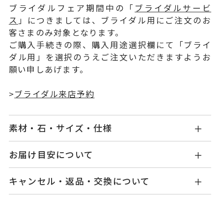
ブライダルフェア期間中の「
ブライダルサービ
ス
」につきましては、ブライダル用にご注文のお
客さまのみ対象となります。
ご購入手続きの際、購入用途選択欄にて「ブライ
ダル用」を選択のうえご注文いただきますようお
願い申しあげます。
>
ブライダル来店予約
素材・石・サイズ・仕様
SN1104E002WDM5
品番
お届け目安について
お届け予定日はご注文から2営業日以内にメールに
Pt950
素材
キャンセル・返品・交換について
てご案内いたします。
ダイヤモンド 0.20ct～0.229ct
石
詳しくは
こちら
キャンセル
ご注文後でも、商品手配前のご注文に
脇石 0.03ct
つきましてはキャンセルを承ります。