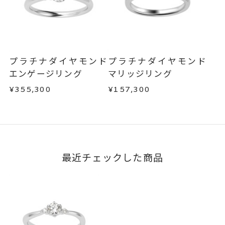
サイズ#4.5までは、5文字まで。
商品の品質には万全を期しておりますが、万が一
刻印文字数
不良品の場合、またはご注文のお品と異なる場合
サイズ#5以上は、16文字まで刻印
は、早急に商品を交換させていただきます。
可能。
お手数ですが商品到着後7日間以内に、お電話また
文字タイプA、文字タイプB、文字
はお問い合わせフォームよりご連絡ください。
刻印字体
プラチナダイヤモンド
プラチナダイヤモンド
この場合の返送料は弊社にて負担いたしますの
タイプCよりお選びいただけま
エンゲージリング
マリッジリング
で、着払いにてご返送ください。
す。
¥355,300
¥157,300
詳細は
こちら
最近チェックした商品