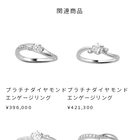
※メンバーシップ登録済みのお客さまは、マイペ
グレード Fカラー/VS2/Excelle
関連商品
ージの購入履歴一覧よりご注文状況をご確認いた
nt
だけます。
#4～#16
リングサイズ
ご注文状況が「注文済み」の場合に限り、キャ
※#16のみ19,800円(税込)の加算
ンセルを承ります。
メンバーシップ未登録のお客さまは、お問い合
料金を頂戴しております。
わせフォームよりご連絡ください。
サイズ直し #7以上 は+2、-1まで
可、#6.5以下は+1のみ可
返品・交換
以下の場合、商品の返品・交換・返金
は承りかねます。
リング幅 約2mm
詳細
・一度ご使用になった商品
・受注生産の商品
婚約指輪(エンゲージリング)
カテゴリー
プラチナダイヤモンド
プラチナダイヤモンド
・お客さまのお手元で傷や汚れが発生した商品
エンゲージリング
エンゲージリング
刻印サービス対象商品
刻印
・到着後ご連絡無く7日以上経過した商品
¥396,000
¥421,300
インサイドストーン 可
・刻印をお入れした商品
・販売期間が限定されている商品
刻印をお入れしない場合のお届け
・過度な交換・返品を繰り返している場合
目安:約1ヶ月半