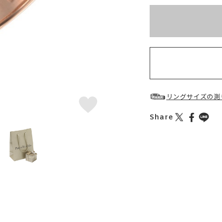
※刻印情報が入力さ
お届け目安：約2ヶ月
リングサイズの測
Share