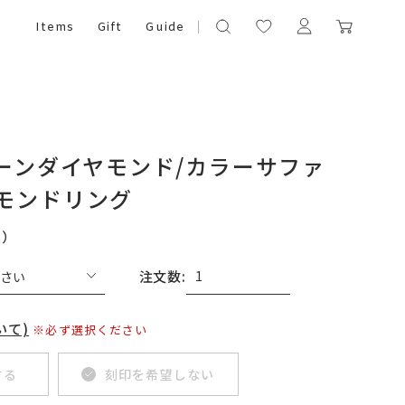
Items
Gift
Guide
リーンダイヤモンド/カラーサファ
ヤモンドリング
込）
注文数:
いて)
※必ず選択ください
する
刻印を希望しない