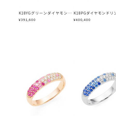
お手数ですが商品到着後7日間以内に
※連休等の都合上
この場合の返送料は弊社にて負担いた
K18YGグリーンダイヤモンド/
K18PGダイヤモンドリ
詳細は
こちら
サイズ#6.5以下
刻印文字数
カラーサファイア/ダイヤモン
¥391,600
¥400,400
サイズ#7以上は
ドリング
刻印字体
文字タイプA、文