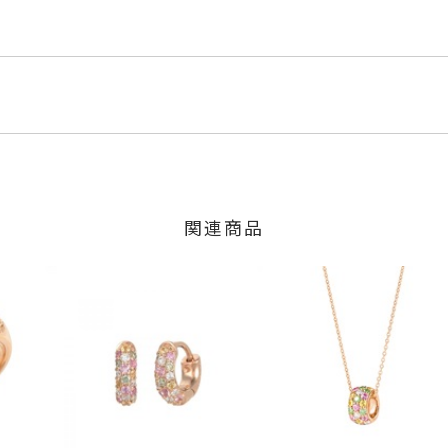
PG
ド
くださいませ。
程にて発送いたします。
ンド
0.08ct
」の商品
ct
のご注文につきましてはキャンセルを承ります。
9ct
は、マイページの購入履歴一覧よりご注文状況をご確認いただけま
少の個体差がございます。
限り、キャンセルを承ります。
火曜日までに発送いたします。
、お問い合わせフォームよりご連絡ください。
関連商品
の商品
,800円(税込)の加算料金を頂戴しております。
交換・返金は承りかねます。
いたします。
上 は±1まで可、#6.5以下は不可
間～1ヶ月以内を目安に発送いたします。
約4mm/最小：約3mm
した商品
商品
に記載のある目安日数を頂戴し、一から製作いたします。
ンドリング
、
K18PGリング
、
エタニティリング
、
パヴェリング
、
カ
せください。事前に現在の納期状況を確認いたします。
場合
商品
内にメールにてご案内いたします。
が、万が一不良品の場合、またはご注文のお品と異なる場合は、早
る場合は、プラス約14営業日ほど頂戴しております。