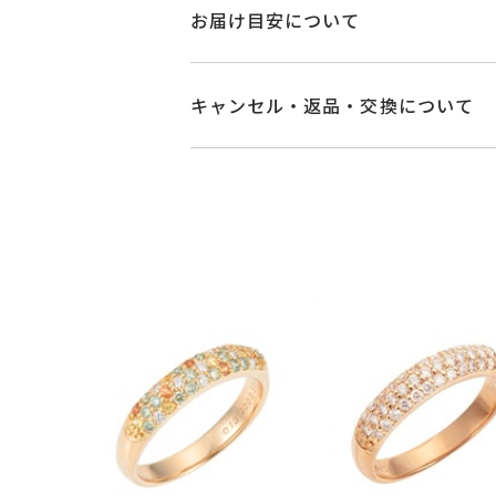
品番
GL0002R061GD
お届け目安について
素材
K18ピンクゴール
商品ページの【お届け目安】をご確認
ご注文およびご入金確認後、以下の日
キャンセル・返品・交換について
グリーンダイヤモ
石
■お届け目安が「3営業日以内に発送
サファイア
0.24
キャンセル
ご注文後でも、商品手配前
3営業日以内に発送いたします。
ダイヤモンド
0.0
※メンバーシップ登録済みのお客さま
※石の色味には多
ご注文状況が「注文済み」の場合に
例：金曜日17時までのご注文→翌週
メンバーシップ未登録のお客さまは
#-1～#21
リングサイズ
■お届け目安が「約1ヶ月半以内～」
※#16からは19
返品・交換
以下の場合、商品の返品・
ご注文いただいてから在庫状況を確認
サイズ直し #7以
・一度ご使用になった商品
・受注生産の商品
・在庫のご用意ができる場合： 約1週
リング幅 最大：
詳細
・お客さまのお手元で傷や汚れが発生
ハーフエタニティ
・到着後ご連絡無く7日以上経過した
・受注生産となる場合： 商品ページ
・刻印をお入れした商品
カテゴリー
リング
、
ダイヤモ
・販売期間が限定されている商品
※お急ぎの方はご注文前にお問い合わ
・過度な交換・返品を繰り返している
刻印サービス対象
お届け予定日はご注文から2営業日以
刻印
商品の品質には万全を期しております
※刻印をお入れす
詳しくは
こちら