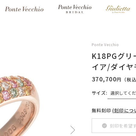
Ponte Vecchio
K18PGグ
イア/ダイ
370,700
円（税
サイズ:
無料刻印
(刻印につ
刻印を希望