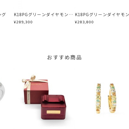
、お電話またはお問い合わせフォームよりご連絡ください。
、通常よりお時間がかかる場合がございます。
しますので、着払いにてご返送ください。
ング
K18PGグリーンダイヤモンド/
K18PGグリーンダイヤモン
のサイズは文字入れ不可。
カラーサファイア/ダイヤモン
カラーサファイア/ダイヤ
¥289,300
¥283,800
、5文字まで文字入れ可能。
ドピアス
ドネックレス
字タイプB、文字タイプCよりお選びいただけます。
おすすめ商品