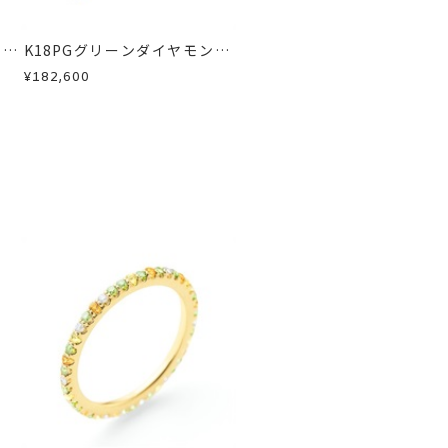
ド/
K18PGグリーンダイヤモンド/
モン
カラーサファイア/ダイヤモン
¥182,600
ドネックレス