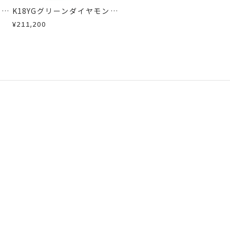
ド/
K18YGグリーンダイヤモンド/
モン
カラーサファイア/ダイヤモン
¥211,200
ドリング