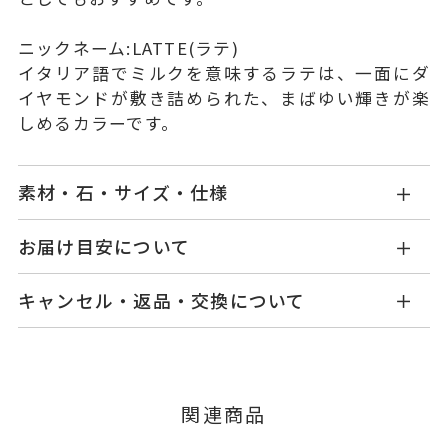
ニックネーム:LATTE(ラテ)
イタリア語でミルクを意味するラテは、一面にダ
イヤモンドが敷き詰められた、まばゆい輝きが楽
しめるカラーです。
素材・石・サイズ・仕様
GL0003N110WDPG
品番
お届け目安について
商品ページの【お届け目安】をご確認くださいま
K18ピンクゴールド
素材
キャンセル・返品・交換について
せ。
ダイヤモンド
0.70ct
石
ご注文およびご入金確認後、以下の日程にて発送
キャンセル
ご注文後でも、商品手配前のご注文に
いたします。
つきましてはキャンセルを承ります。
-
リングサイズ
※メンバーシップ登録済みのお客さまは、マイペ
■お届け目安が「3営業日以内に発送」の商品
関連商品
ージの購入履歴一覧よりご注文状況をご確認いた
チェーン全長(取り外し不可) 40c
詳細
3営業日以内に発送いたします。
だけます。