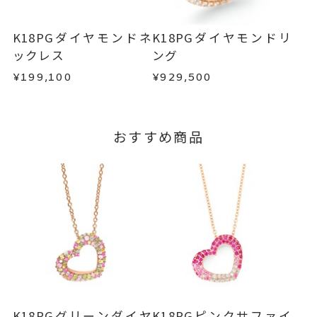
刻印文字数
てご案内いたします。
お手数ですが商品到着後7日間以内に、お電話また
ハートの外側側面に刻印いたしま
詳しくは
こちら
はお問い合わせフォームよりご連絡ください。
K18PGダイヤモンドネ
K18PGダイヤモンドリ
す。
この場合の返送料は弊社にて負担いたしますの
ックレス
ング
で、着払いにてご返送ください。
文字タイプA、文字タイプB、文字
刻印字体
¥199,100
¥929,500
詳細は
こちら
タイプCよりお選びいただけま
す。
おすすめ商品
K18PGグリーンダイヤ
K18PGピンクサファイ