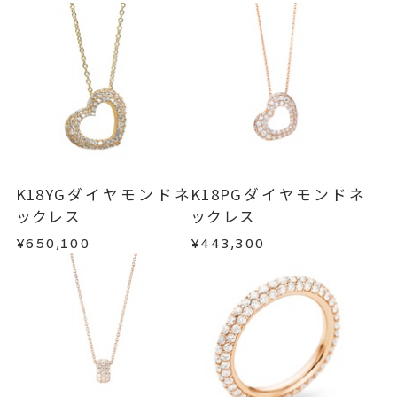
m
ご注文状況が「注文済み」の場合に限り、キャ
トップ 縦：約15mm 横：約18m
例：金曜日17時までのご注文→翌週火曜日までに
ンセルを承ります。
発送いたします。
m 厚さ：約4mm
メンバーシップ未登録のお客さまは、お問い合
わせフォームよりご連絡ください。
ネックレス
、
カテゴリー
■お届け目安が「約1ヶ月半以内～」の商品
ダイヤモンドネックレス
、
ご注文いただいてから在庫状況を確認いたしま
返品・交換
以下の場合、商品の返品・交換・返金
す。
K18PGネックレス
、
は承りかねます。
・一度ご使用になった商品
ハートネックレス
、
・在庫のご用意ができる場合： 約1週間～1ヶ月以
・受注生産の商品
K18YGダイヤモンドネ
K18PGダイヤモンドネ
パヴェネックレス
内を目安に発送いたします。
・お客さまのお手元で傷や汚れが発生した商品
ックレス
ックレス
刻印サービス対象商品
刻印
・到着後ご連絡無く7日以上経過した商品
¥650,100
¥443,300
・受注生産となる場合： 商品ページに記載のある
※刻印をお入れする場合は、プラ
・刻印をお入れした商品
目安日数を頂戴し、一から製作いたします。
・販売期間が限定されている商品
ス約14営業日ほど頂戴しておりま
・過度な交換・返品を繰り返している場合
す。
※お急ぎの方はご注文前にお問い合わせくださ
※連休等の都合上、通常よりお時
い。事前に現在の納期状況を確認いたします。
商品の品質には万全を期しておりますが、万が一
間がかかる場合がございます。
不良品の場合、またはご注文のお品と異なる場合
お届け予定日はご注文から2営業日以内にメールに
は、早急に商品を交換させていただきます。
5文字まで文字入れ可能。