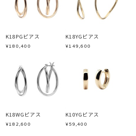
K18YGピアス
、
■お届け目安が「約1ヶ月半以内～」の商品
地金ピアス
ご注文いただいてから在庫状況を確認いたしま
返品・交換
以下の場合、商品の返品・交換・返金
す。
は承りかねます。
-
刻印
・一度ご使用になった商品
・在庫のご用意ができる場合： 約1週間～1ヶ月以
・受注生産の商品
K18PGピアス
K18YGピアス
内を目安に発送いたします。
・お客さまのお手元で傷や汚れが発生した商品
¥180,400
¥149,600
・到着後ご連絡無く7日以上経過した商品
・受注生産となる場合： 商品ページに記載のある
・刻印をお入れした商品
目安日数を頂戴し、一から製作いたします。
・販売期間が限定されている商品
・過度な交換・返品を繰り返している場合
※お急ぎの方はご注文前にお問い合わせくださ
い。事前に現在の納期状況を確認いたします。
商品の品質には万全を期しておりますが、万が一
不良品の場合、またはご注文のお品と異なる場合
お届け予定日はご注文から2営業日以内にメールに
は、早急に商品を交換させていただきます。
てご案内いたします。
お手数ですが商品到着後7日間以内に、お電話また
K18WGピアス
K10YGピアス
詳しくは
こちら
はお問い合わせフォームよりご連絡ください。
¥182,600
¥59,400
この場合の返送料は弊社にて負担いたしますの
で、着払いにてご返送ください。