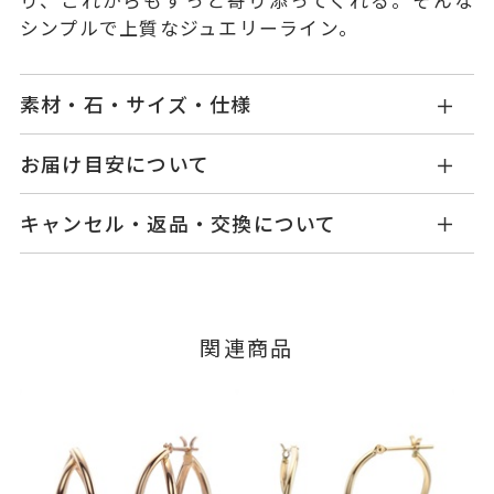
シンプルで上質なジュエリーライン。
素材・石・サイズ・仕様
KG1803P001XXYG
品番
お届け目安について
商品ページの【お届け目安】をご確認くださいま
K18イエローゴールド
素材
キャンセル・返品・交換について
せ。
-
石
ご注文およびご入金確認後、以下の日程にて発送
キャンセル
ご注文後でも、商品手配前のご注文に
いたします。
つきましてはキャンセルを承ります。
-
リングサイズ
※メンバーシップ登録済みのお客さまは、マイペ
■お届け目安が「3営業日以内に発送」の商品
関連商品
ージの購入履歴一覧よりご注文状況をご確認いた
縦：約19.2mm 横：約19.2mm
詳細
3営業日以内に発送いたします。
だけます。
イヤリング加工：不可
ご注文状況が「注文済み」の場合に限り、キャ
例：金曜日17時までのご注文→翌週火曜日までに
ンセルを承ります。
ピアス
、
カテゴリー
発送いたします。
メンバーシップ未登録のお客さまは、お問い合
石なしピアス
、
わせフォームよりご連絡ください。