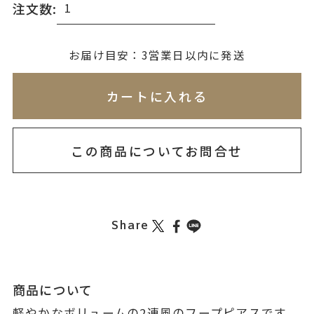
注文数:
無料刻印
(刻印について)
お届け目安：3営業日以内に発送
※必ず選択ください
※刻印情報が入力されてないためカートに入れられ
カートに入れる
を希望しない
印を希望する
この商品についてお問合せ
Share
商品について
軽やかなボリュームの2連風のフープピアスです。