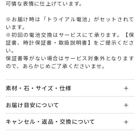
可憐な表情に仕上げています。
※お届け時は「トライアル電池」がセットされて
います。
※初回の電池交換はサービスにて承ります。【保
証書、時計保証書・取扱説明書】をご提示くださ
い。
保証書等がない場合はサービス対象外となります
ので、あらかじめご了承くださいませ。
素材・石・サイズ・仕様
KY1902T001WDSSP
品番
お届け目安について
商品ページの【お届け目安】をご確認くださいま
ケース：ステンレススチール/ピン
素材
キャンセル・返品・交換について
せ。
クゴールドプレーティング
ご注文およびご入金確認後、以下の日程にて発送
キャンセル
ご注文後でも、商品手配前のご注文に
ガラス：サファイアガラス