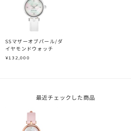
※お急ぎの方はご注文前にお問い合わせくださ
マザーオブパール
い。事前に現在の納期状況を確認いたします。
商品の品質には万全を期しておりますが、万が一
ケース：縦：約23.8mm 横：約2
詳細
不良品の場合、またはご注文のお品と異なる場合
お届け予定日はご注文から2営業日以内にメールに
は、早急に商品を交換させていただきます。
3.8mm 厚さ：約6.9mm
てご案内いたします。
お手数ですが商品到着後7日間以内に、お電話また
ベルト幅 最大：約10mm 最小：
詳しくは
こちら
はお問い合わせフォームよりご連絡ください。
約9.5mm
SSマザーオブパール/ダ
この場合の返送料は弊社にて負担いたしますの
イヤモンドウォッチ
全長 約210mm
で、着払いにてご返送ください。
文字盤カラー：ピンク
¥132,000
詳細は
こちら
ムーブメント：クオーツ
※スマートフォンや磁器ネックレ
ス、マグネットを使用しているも
のの近くで保管しますと不具合を
最近チェックした商品
起こしやすくなりますので、ご注
意ください。
防水性：日常生活防水(3気圧)
※水滴がつく程度は問題ございま