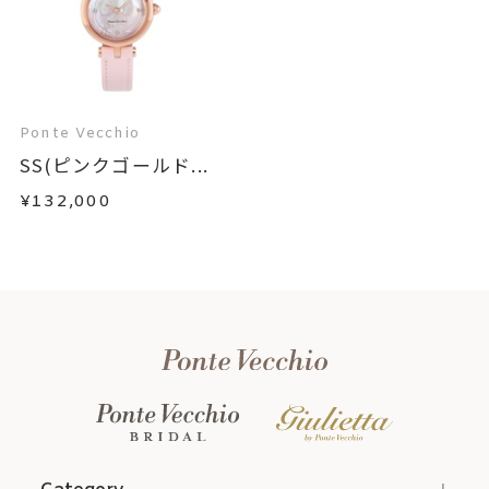
せんが、水仕事など流水を使用す
る場合はお外しください。 ※濡れ
た手でのリュウズ操作はお控えく
ださい。
Ponte Vecchio
時計(ウォッチ)
、
カテゴリー
SS(ピンクゴールド...
ダイヤモンドウォッチ
、
¥132,000
フラワーウォッチ
刻印対応商品 ウォッチの裏蓋に
刻印
は、5,500円(税込)にて「文字入
れ」加工が可能です。
※刻印をお入れする場合は、プラ
ス14営業日頂戴しております。
※刻印をご希望の場合は、お問い
合わせください。