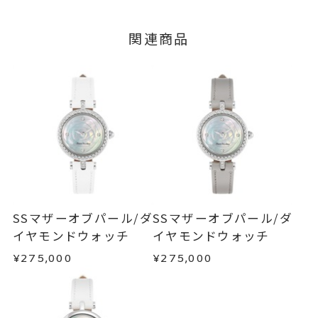
いたします。
つきましてはキャンセルを承ります。
文字盤：マザーオブパール/ダイヤ
※メンバーシップ登録済みのお客さまは、マイペ
モンド
■お届け目安が「3営業日以内に発送」の商品
関連商品
ージの購入履歴一覧よりご注文状況をご確認いた
ベルト：[表]牛本革 [裏]人工皮革
3営業日以内に発送いたします。
だけます。
※水しぶきが革ベルトに付着する
ご注文状況が「注文済み」の場合に限り、キャ
例：金曜日17時までのご注文→翌週火曜日までに
と変色する可能性がございますの
ンセルを承ります。
発送いたします。
メンバーシップ未登録のお客さまは、お問い合
で、ご注意ください。
わせフォームよりご連絡ください。
※使用後は、柔らかい布で汗など
■お届け目安が「約1ヶ月半以内～」の商品
を拭きとってください。
ご注文いただいてから在庫状況を確認いたしま
返品・交換
以下の場合、商品の返品・交換・返金
※他の皮革製品や、ビニール・ポ
す。
は承りかねます。
リエステル・ゴム製品等の異素材
・一度ご使用になった商品
・在庫のご用意ができる場合： 約1週間～1ヶ月以
と密着した状態で保管すると、商
・受注生産の商品
SSマザーオブパール/ダ
SSマザーオブパール/ダ
内を目安に発送いたします。
・お客さまのお手元で傷や汚れが発生した商品
品への色移りやべたつきが生じる
イヤモンドウォッチ
イヤモンドウォッチ
・到着後ご連絡無く7日以上経過した商品
ことがありますのでご注意くださ
¥275,000
¥275,000
・受注生産となる場合： 商品ページに記載のある
・刻印をお入れした商品
い。
目安日数を頂戴し、一から製作いたします。
・販売期間が限定されている商品
・過度な交換・返品を繰り返している場合
ダイヤモンド
0.02ct
石