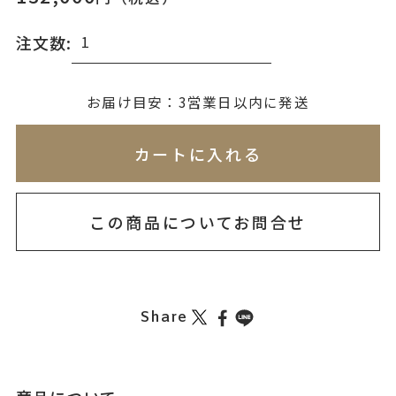
注文数:
無料刻印
(刻印について)
お届け目安：3営業日以内に発送
※必ず選択ください
※刻印情報が入力されてないためカートに入れられ
カートに入れる
を希望しない
印を希望する
この商品についてお問合せ
Share