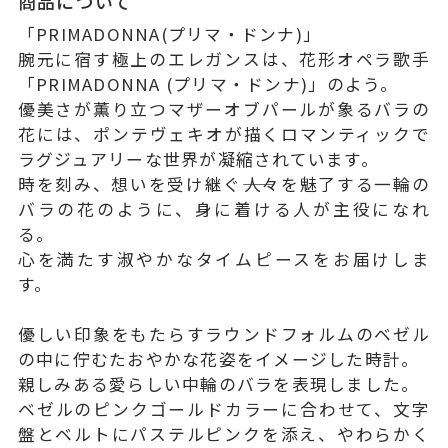
商品について
「PRIMADONNA(プリマ・ドンナ)」
腕元に宿す極上のエレガンスは、花形オペラ歌手
「PRIMADONNA (プリマ・ドンナ)」のよう。
優美さが薫り立つマザーオブパールが象るバラの
花には、ポンテヴェキオが描くロマンティックで
ラグジュアリーな世界が凝縮されています。
時を刻み、想いを受け継ぐ――人々を魅了する一輪の
バラの花のように、身に着ける人が主役になれ
る。
心を満たす淑やかなタイムピースをお届けしま
す。
優しい印象をもたらすラウンドフォルムのベゼル
の中に佇むたおやかな花姿をイメージした時計。
親しみある愛らしい中輪のバラを表現しました。
ベゼルのピンクゴールドカラーに合わせて、文字
盤とベルトにパステルピンクを添え、やわらかく