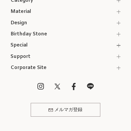
Category
1～16文字まで
刻印文字数
Material
ゴシック体のみ
刻印字体
Design
Birthday Stone
Special
Support
Corporate Site
メルマガ登録