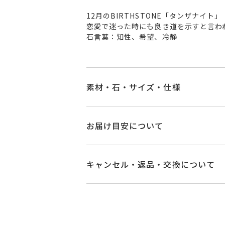
12月のBIRTHSTONE「タンザナイト」
恋愛で迷った時にも良き道を示すと言わ
石言葉：知性、希望、冷静
素材・石・サイズ・仕様
品番
MC1402N001TN
お届け目安について
素材
K10イエローゴー
商品ページの【お届け目安】をご確認
ご注文およびご入金確認後、以下の日
キャンセル・返品・交換について
タンザナイト
石
■お届け目安が「3営業日以内に発送
ダイヤモンド
0.0
キャンセル
ご注文後でも、商品手配前
3営業日以内に発送いたします。
※石の色味には多
※メンバーシップ登録済みのお客さま
ご注文状況が「注文済み」の場合に
例：金曜日17時までのご注文→翌週
リングサイズ
-
メンバーシップ未登録のお客さまは