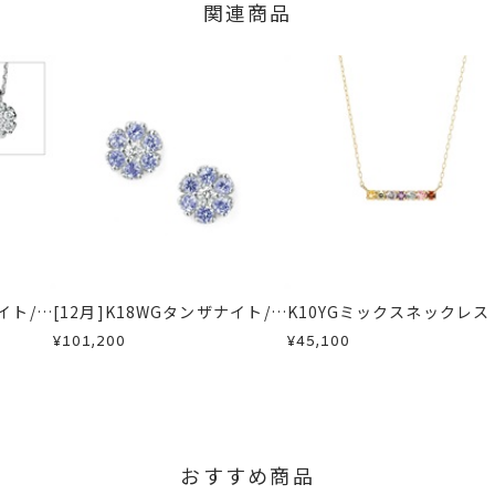
関連商品
の商品
交換・返金は承りかねます。
外し不可) 40cm
いたします。
5mm 横：約5mm
間～1ヶ月以内を目安に発送いたします。
した商品
ザナイトネックレス
、
ダイヤモンドネックレス
、
K10YGネックレ
商品
ーストーンネックレス
に記載のある目安日数を頂戴し、一から製作いたします。
せください。事前に現在の納期状況を確認いたします。
場合
内にメールにてご案内いたします。
が、万が一不良品の場合、またはご注文のお品と異なる場合は、早
、お電話またはお問い合わせフォームよりご連絡ください。
しますので、着払いにてご返送ください。
ナイト/ダ
[12月]K18WGタンザナイト/ダ
K10YGミックスネックレス
ルネック
イヤモンドピアス
¥101,200
¥45,100
おすすめ商品