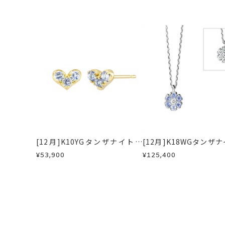
■お届け目安が「約1ヶ月半以内～」
返品・交換
以下の場合、商品の返品・
チェーン全長(取り
詳細
ご注文いただいてから在庫状況を確認
・一度ご使用になった商品
ハート 縦：約3.
・受注生産の商品
・在庫のご用意ができる場合： 約1週
・お客さまのお手元で傷や汚れが発生
ネックレス
、
タン
カテゴリー
・到着後ご連絡無く7日以上経過した
ネックレス
、
カラ
・受注生産となる場合： 商品ページ
・刻印をお入れした商品
・販売期間が限定されている商品
※お急ぎの方はご注文前にお問い合わ
刻印
-
・過度な交換・返品を繰り返している
お届け予定日はご注文から2営業日以
商品の品質には万全を期しております
詳しくは
こちら
お手数ですが商品到着後7日間以内に
この場合の返送料は弊社にて負担いた
[12月]K10YGタンザナイトピ
[12月]K18WGタンザ
詳細は
こちら
アス
イヤモンドリバーシブ
¥53,900
¥125,400
レス