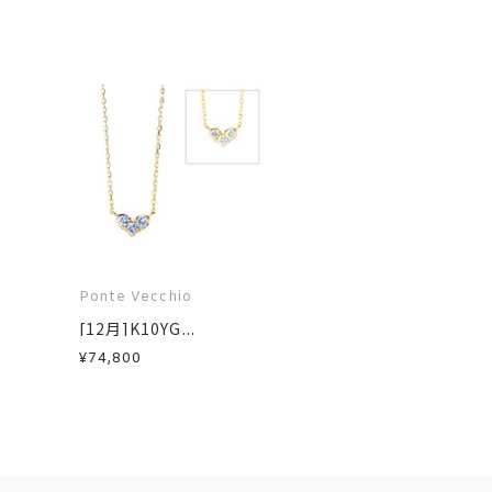
Ponte Vecchio
[12月]K10YG...
¥74,800