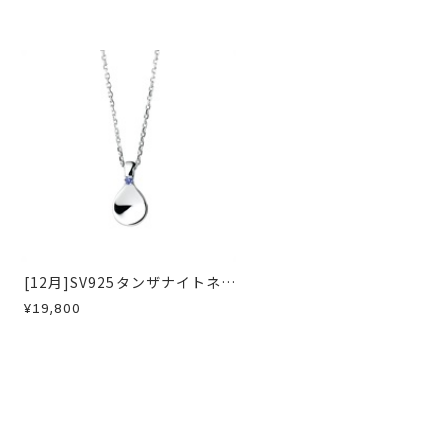
ス
、
ハートネックレス
、
マルチウェイ
急に商品を交換させていただきます。
[12月]SV925タンザナイトネッ
クレス
¥19,800