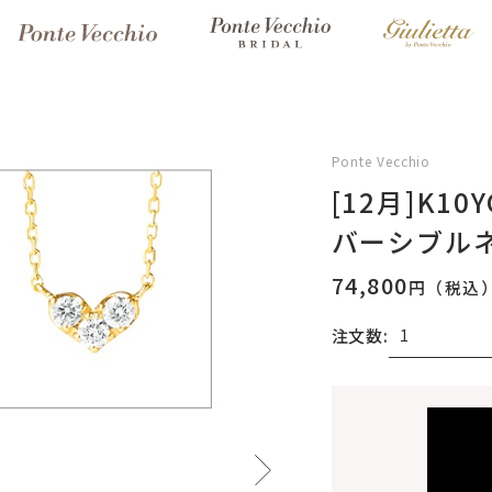
Ponte Vecchio
[12月]K
バーシブル
74,800
円（税込
注文数:
無料刻印
(刻印につ
刻印を希望しない
刻印を希望する