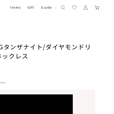
Items
Gift
Guide
10YGタンザナイト/ダイヤモンドリ
ネックレス
）
いて)
※必ず選択ください