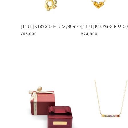
お届け予定日はご注文から2営業日以
一段目：お名前(
刻印文字数
商品の品質には万全を期しております
詳しくは
こちら
※大文字は2文字
お手数ですが商品到着後7日間以内に
※「.(ドット)
この場合の返送料は弊社にて負担いた
二段目：お誕生日(例：
[11月]K18YGシトリン/ダイヤ
[11月]K10YGシトリ
詳細は
こちら
※二段とも「お名
モンドチャーム
モンドリバーシブルネ
¥66,000
¥74,800
BABY'Sシルバ
刻印字体
※字体の選択はで