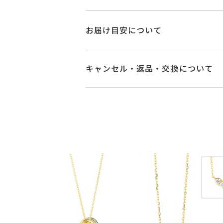
品番
MC1404N001CT
お届け目安について
素材
SV925
商品ページの【お届け目安】をご確認
ご注文およびご入金確認後、以下の日
キャンセル・返品・交換について
シトリン
石
■お届け目安が「3営業日以内に発送
※石の色味には多
キャンセル
ご注文後でも、商品手配前
3営業日以内に発送いたします。
※メンバーシップ登録済みのお客さま
リングサイズ
-
ご注文状況が「注文済み」の場合に
例：金曜日17時までのご注文→翌週
メンバーシップ未登録のお客さまは
チェーン全長(取り
詳細
■お届け目安が「約1ヶ月半以内～」
返品・交換
以下の場合、商品の返品・
トップ 縦：約15.
ご注文いただいてから在庫状況を確認
・一度ご使用になった商品
・受注生産の商品
カテゴリー
ネックレス
、
シト
・在庫のご用意ができる場合： 約1週
・お客さまのお手元で傷や汚れが発生
・到着後ご連絡無く7日以上経過した
・受注生産となる場合： 商品ページ
刻印サービス対象
刻印
・刻印をお入れした商品
※刻印をご希望の
・販売期間が限定されている商品
※お急ぎの方はご注文前にお問い合わ
ご注文確定後の刻
・過度な交換・返品を繰り返している