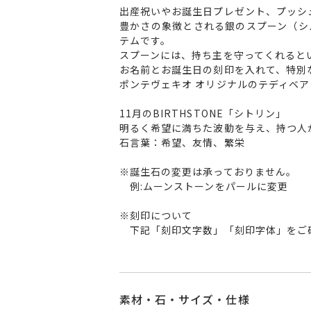
出産祝いやお誕生日プレゼント、プッシ
豊かさの象徴とされる銀のスプーン（シ
テムです。
スプーンには、持ち主を守ってくれると
お名前とお誕生日の刻印を入れて、特別
ポンテヴェキオ オリジナルのテディベ
11月のBIRTHSTONE「シトリン」
明るく希望に満ちた波動を与え、持つ人
石言葉：希望、友情、繁栄
※誕生石の変更は承っておりません。
例:ムーンストーンをパールに変更
※刻印について
下記「刻印文字数」「刻印字体」をご
素材・石・サイズ・仕様