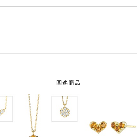
SR
くださいませ。
程にて発送いたします。
」の商品
少の個体差がございます。
のご注文につきましてはキャンセルを承ります。
は、マイページの購入履歴一覧よりご注文状況をご確認いただけま
限り、キャンセルを承ります。
火曜日までに発送いたします。
、お問い合わせフォームよりご連絡ください。
関連商品
外し可) 40cm
の商品
交換・返金は承りかねます。
5mm 横：約8.5mm
いたします。
リンネックレス
、
シルバーネックレス
間～1ヶ月以内を目安に発送いたします。
した商品
商品
に記載のある目安日数を頂戴し、一から製作いたします。
商品
場合には、必ずご注文時にご指定ください。
せください。事前に現在の納期状況を確認いたします。
印は承っておりませんので、あらかじめご了承ください。
場合