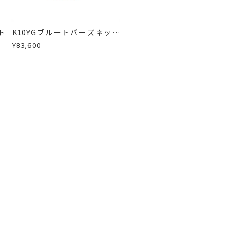
ト
K10YGブルートパーズネック
レス
¥83,600