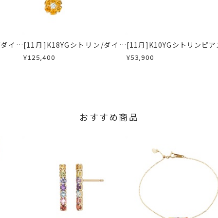
内にメールにてご案内いたします。
文字数はアルファベット小文字10文字以内)
が、万が一不良品の場合、またはご注文のお品と異なる場合は、早
カウントとなります。
、お電話またはお問い合わせフォームよりご連絡ください。
」など記号やスペースはお入れできません。
しますので、着払いにてご返送ください。
2016.4.1)
ン/ダイヤ
[11月]K18YGシトリン/ダイヤ
[11月]K10YGシトリンピア
前」もしくは「日付のみ」の刻印は承りかねます。
ックレス
モンドリバーシブルネックレス
¥125,400
¥53,900
ースプーン用文字タイプ
きません。
おすすめ商品