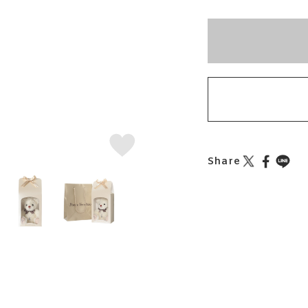
※刻印情報が入力さ
Share