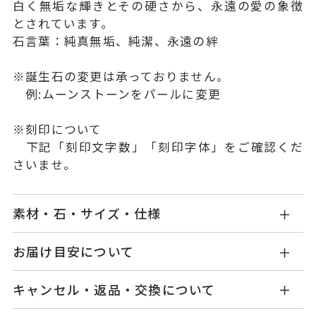
白く無垢な輝きとその硬さから、永遠の愛の象徴
とされています。
石言葉：純真無垢、純潔、永遠の絆
※誕生石の変更は承っておりません。
例:ムーンストーンをパールに変更
※刻印について
下記「刻印文字数」「刻印字体」をご確認くだ
さいませ。
素材・石・サイズ・仕様
MC1404N001WDSR
品番
お届け目安について
商品ページの【お届け目安】をご確認くださいま
SV925
素材
キャンセル・返品・交換について
せ。
ダイヤモンド
0.03ct
石
ご注文およびご入金確認後、以下の日程にて発送