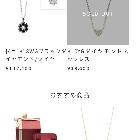
・過度な交換・返品を繰り返している場合
ませんので、あらかじめご了承く
※お急ぎの方はご注文前にお問い合わせくださ
ださい。
SOLD OUT
い。事前に現在の納期状況を確認いたします。
商品の品質には万全を期しておりますが、万が一
一段目：お名前(文字数はアルファ
不良品の場合、またはご注文のお品と異なる場合
刻印文字数
お届け予定日はご注文から2営業日以内にメールに
は、早急に商品を交換させていただきます。
ベット小文字10文字以内)
てご案内いたします。
お手数ですが商品到着後7日間以内に、お電話また
※大文字は2文字カウントとなり
詳しくは
こちら
はお問い合わせフォームよりご連絡ください。
ます。
[4月]K18WGブラックダ
K10YGダイヤモンドネ
この場合の返送料は弊社にて負担いたしますの
イヤモンド/ダイヤモン
ックレス
※「.(ドット)」など記号やスペー
で、着払いにてご返送ください。
ドリバーシブルネック
スはお入れできません。
¥147,400
¥39,600
詳細は
こちら
レス
二段目：お誕生日(例：2016.4.1)
※二段とも「お名前」もしくは
おすすめ商品
「日付のみ」の刻印は承りかねま
す。
BABY'Sシルバースプーン用文字タ
刻印字体
イプ
※字体の選択はできません。