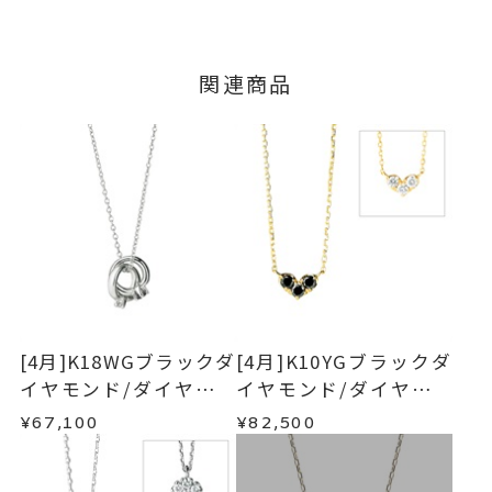
キャンセル
ご注文後でも、商品手配前のご注文に
いたします。
※石の色味には多少の個体差がご
つきましてはキャンセルを承ります。
※メンバーシップ登録済みのお客さまは、マイペ
ざいます。
■お届け目安が「3営業日以内に発送」の商品
関連商品
ージの購入履歴一覧よりご注文状況をご確認いた
-
リングサイズ
3営業日以内に発送いたします。
だけます。
ご注文状況が「注文済み」の場合に限り、キャ
チェーン全長(取り外し可) 40cm
詳細
例：金曜日17時までのご注文→翌週火曜日までに
ンセルを承ります。
トップ 縦：約15.5mm 横：約
発送いたします。
メンバーシップ未登録のお客さまは、お問い合
8.5mm
わせフォームよりご連絡ください。
■お届け目安が「約1ヶ月半以内～」の商品
ネックレス
、
カテゴリー
ご注文いただいてから在庫状況を確認いたしま
返品・交換
以下の場合、商品の返品・交換・返金
ダイヤモンドネックレス
、
す。
は承りかねます。
シルバーネックレス
・一度ご使用になった商品
・在庫のご用意ができる場合： 約1週間～1ヶ月以
・受注生産の商品
[4月]K18WGブラックダ
[4月]K10YGブラックダ
刻印サービス対象商品
刻印
内を目安に発送いたします。
・お客さまのお手元で傷や汚れが発生した商品
イヤモンド/ダイヤモン
イヤモンド/ダイヤモン
※刻印をご希望の場合には、必ず
・到着後ご連絡無く7日以上経過した商品
ドチャーム
ドリバーシブルネック
¥67,100
¥82,500
ご注文時にご指定ください。
・受注生産となる場合： 商品ページに記載のある
・刻印をお入れした商品
レス
目安日数を頂戴し、一から製作いたします。
ご注文確定後の刻印は承っており
・販売期間が限定されている商品