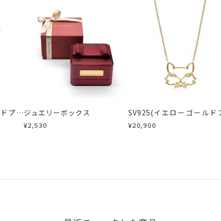
ービックジルコニア
、
シルバー
、
アニマル
、
マルチウェイ
間～1ヶ月以内を目安に発送いたします。
した商品
商品
に記載のある目安日数を頂戴し、一から製作いたします。
せください。事前に現在の納期状況を確認いたします。
場合
内にメールにてご案内いたします。
が、万が一不良品の場合、またはご注文のお品と異なる場合は、早
、お電話またはお問い合わせフォームよりご連絡ください。
しますので、着払いにてご返送ください。
ルドプレ
ジュエリーボックス
SV925(イエローゴールド
用)
ーティング)キュービック
¥2,530
¥20,900
コニアネックレス