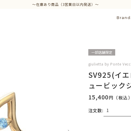
～在庫あり商品（3営業日以内発送）～
Brand
一部店舗限定
giulietta by Ponte Vec
SV925(
ュービックジ
15,400
円（税込
注文数:
無料刻印
(刻印につ