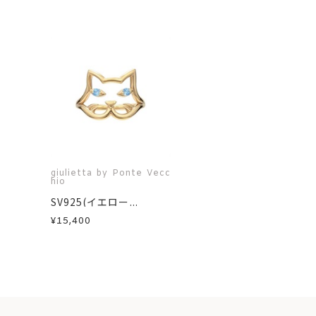
giulietta by Ponte Vecc
hio
SV925(イエロー...
¥15,400