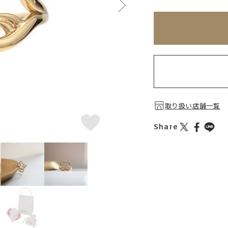
※刻印情報が入力さ
刻印を希望しない
刻印を希望する
取り扱い店舗一覧
Share