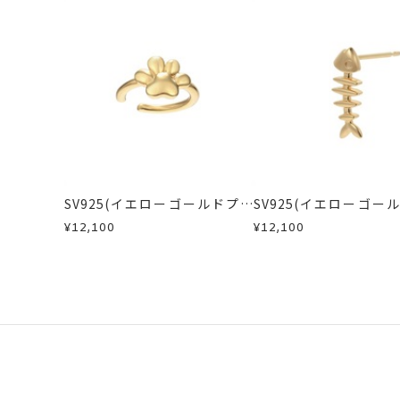
カテゴリー
イヤーカフ
、
キュ
・受注生産の商品
・在庫のご用意ができる場合： 約1週
・お客さまのお手元で傷や汚れが発生
・到着後ご連絡無く7日以上経過した
・受注生産となる場合： 商品ページ
刻印
-
・刻印をお入れした商品
・販売期間が限定されている商品
※お急ぎの方はご注文前にお問い合わ
・過度な交換・返品を繰り返している
お届け予定日はご注文から2営業日以
商品の品質には万全を期しております
詳しくは
こちら
お手数ですが商品到着後7日間以内に
この場合の返送料は弊社にて負担いた
SV925(イエローゴールドプレ
SV925(イエローゴー
詳細は
こちら
ーティング)イヤーカフ(片耳
ーティング)ピアス(片耳
¥12,100
¥12,100
用)