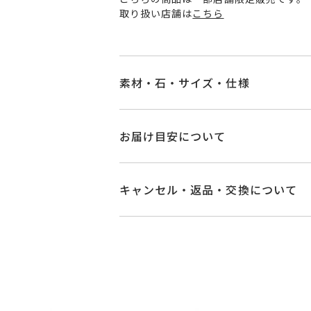
取り扱い店舗は
こちら
素材・石・サイズ・仕様
品番
MC1611A009CZS
お届け目安について
素材
SV925
/イエロー
商品ページの【お届け目安】をご確認
ご注文およびご入金確認後、以下の日
キャンセル・返品・交換について
キュービックジル
石
■お届け目安が「3営業日以内に発送
※石の色味には多
キャンセル
ご注文後でも、商品手配前
3営業日以内に発送いたします。
※メンバーシップ登録済みのお客さま
リングサイズ
-
ご注文状況が「注文済み」の場合に
例：金曜日17時までのご注文→翌週
メンバーシップ未登録のお客さまは
詳細
縦：約12.8mm 
■お届け目安が「約1ヶ月半以内～」
返品・交換
以下の場合、商品の返品・
ご注文いただいてから在庫状況を確認
・一度ご使用になった商品