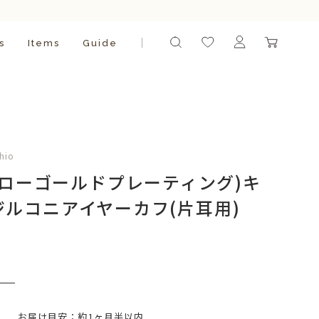
s
Items
Guide
chio
イエローゴールドプレーティング)キ
ルコニアイヤーカフ(片耳用)
）
いて)
※必ず選択ください
お届け目安：約1ヶ月半以内