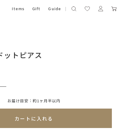
Items
Gift
Guide
リドットピアス
）
いて)
※必ず選択ください
お届け目安：約1ヶ月半以内
れてないためカートに入れられません
カートに入れる