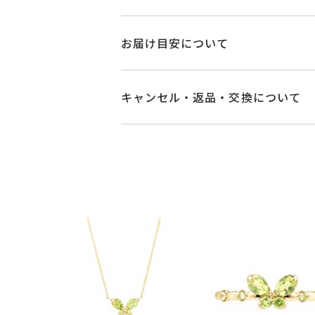
品番
MC2304P001PR
お届け目安について
素材
K10イエローゴー
商品ページの【お届け目安】をご確認
ご注文およびご入金確認後、以下の日
キャンセル・返品・交換について
ペリドット
石
■お届け目安が「3営業日以内に発送
※石の色味には多
キャンセル
ご注文後でも、商品手配前
3営業日以内に発送いたします。
※メンバーシップ登録済みのお客さま
リングサイズ
-
ご注文状況が「注文済み」の場合に
例：金曜日17時までのご注文→翌週
メンバーシップ未登録のお客さまは
縦：約4.5mm 横
詳細
■お届け目安が「約1ヶ月半以内～」
返品・交換
以下の場合、商品の返品・
イヤリング加工：
ご注文いただいてから在庫状況を確認
・一度ご使用になった商品
・受注生産の商品
カテゴリー
ピアス
、
ペリドッ
・在庫のご用意ができる場合： 約1週
・お客さまのお手元で傷や汚れが発生
・到着後ご連絡無く7日以上経過した
・受注生産となる場合： 商品ページ
刻印
-
・刻印をお入れした商品
・販売期間が限定されている商品
※お急ぎの方はご注文前にお問い合わ
・過度な交換・返品を繰り返している
刻印文字数
-