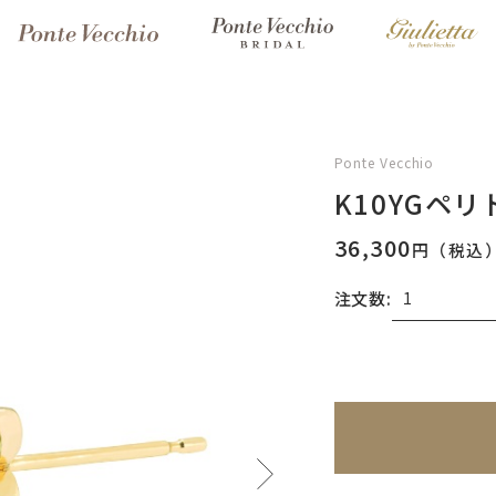
Ponte Vecchio
K10YGペ
36,300
円（税込
注文数:
無料刻印
(刻印につ
※刻印情報が入力さ
刻印を希望しない
刻印を希望する