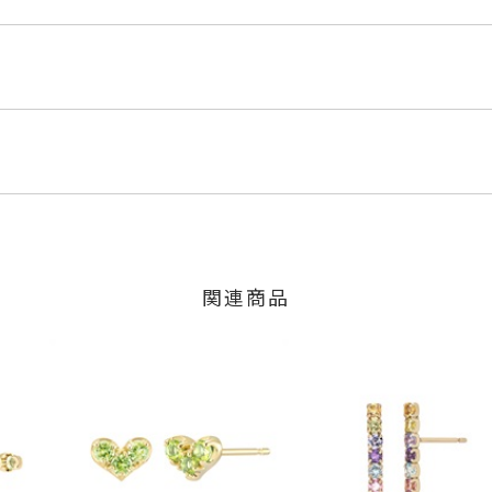
YG1
ルド
くださいませ。
程にて発送いたします。
」の商品
少の個体差がございます。
のご注文につきましてはキャンセルを承ります。
は、マイページの購入履歴一覧よりご注文状況をご確認いただけま
限り、キャンセルを承ります。
火曜日までに発送いたします。
、お問い合わせフォームよりご連絡ください。
関連商品
：約6.3mm 厚さ：約2.2mm
の商品
交換・返金は承りかねます。
不可
いたします。
トピアス
、
K10YGピアス
、
バタフライピアス
間～1ヶ月以内を目安に発送いたします。
した商品
商品
に記載のある目安日数を頂戴し、一から製作いたします。
せください。事前に現在の納期状況を確認いたします。
場合