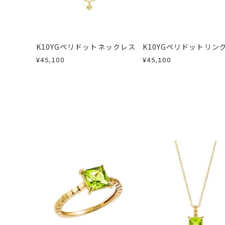
お届け予定日はご注文から2営業日以
商品の品質には万全を期しております
詳しくは
こちら
刻印字体
お手数ですが商品到着後7日間以内に
-
この場合の返送料は弊社にて負担いた
K10YGペリドットネックレス
K10YGペリドットリン
詳細は
こちら
¥45,100
¥45,100