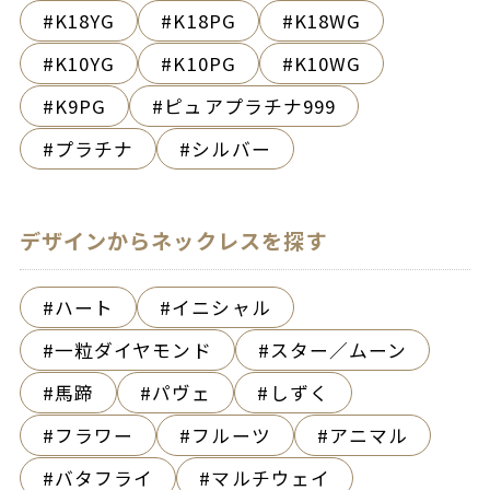
K18YG
K18PG
K18WG
K10YG
K10PG
K10WG
K9PG
ピュアプラチナ999
プラチナ
シルバー
デザインからネックレスを探す
ハート
イニシャル
一粒ダイヤモンド
スター／ムーン
馬蹄
パヴェ
しずく
フラワー
フルーツ
アニマル
バタフライ
マルチウェイ