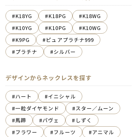
K18YG
K18PG
K18WG
K10YG
K10PG
K10WG
K9PG
ピュアプラチナ999
プラチナ
シルバー
デザインからネックレスを探す
ハート
イニシャル
一粒ダイヤモンド
スター／ムーン
馬蹄
パヴェ
しずく
フラワー
フルーツ
アニマル