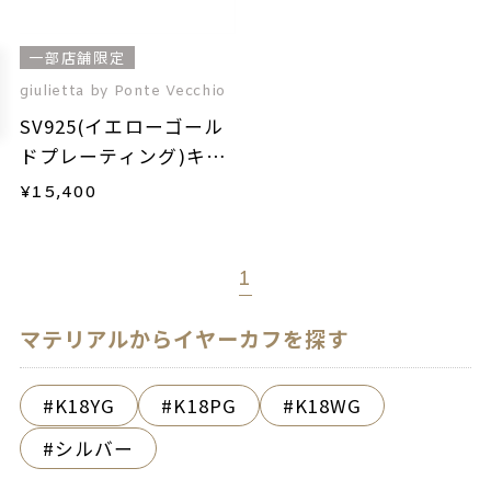
一部店舗限定
giulietta by Ponte Vecchio
SV925(イエローゴール
ドプレーティング)キュ
ービックジルコニアイ
¥
15,400
ヤーカフ(片耳用)
1
マテリアルからイヤーカフを探す
K18YG
K18PG
K18WG
シルバー