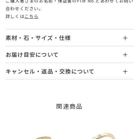
ご購入者さまのお名前・保証書のFile No.とあわせてお問い
合わせください。
詳しくは
こちら
素材・石・サイズ・仕様
MC2307R001WDYG1
品番
お届け目安について
商品ページの【お届け目安】をご確認くださいま
K10イエローゴールド
素材
キャンセル・返品・交換について
せ。
ダイヤモンド
石
ご注文およびご入金確認後、以下の日程にて発送
キャンセル
ご注文後でも、商品手配前のご注文に
いたします。
つきましてはキャンセルを承ります。
#1～#6
リングサイズ
※メンバーシップ登録済みのお客さまは、マイペ
サイズ直し ±1まで可
■お届け目安が「3営業日以内に発送」の商品
関連商品
ージの購入履歴一覧よりご注文状況をご確認いた
3営業日以内に発送いたします。
だけます。
モチーフ 縦：約1.9mm 横：約1.
詳細
ご注文状況が「注文済み」の場合に限り、キャ
9mm 厚さ：約1.6mm
例：金曜日17時までのご注文→翌週火曜日までに
ンセルを承ります。
リング幅 最大：約1.2mm/最
発送いたします。
メンバーシップ未登録のお客さまは、お問い合