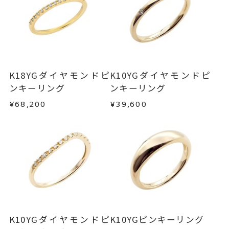
小：約1.1mm
わせフォームよりご連絡ください。
■お届け目安が「約1ヶ月半以内～」の商品
ピンキーリング
、
カテゴリー
ご注文いただいてから在庫状況を確認いたしま
返品・交換
以下の場合、商品の返品・交換・返金
ダイヤモンド
、
す。
は承りかねます。
K10YG
、
・一度ご使用になった商品
・在庫のご用意ができる場合： 約1週間～1ヶ月以
一粒ダイヤモンド
・受注生産の商品
K18YGダイヤモンドピ
K10YGダイヤモンドピ
内を目安に発送いたします。
・お客さまのお手元で傷や汚れが発生した商品
ンキーリング
ンキーリング
-
刻印
・到着後ご連絡無く7日以上経過した商品
¥68,200
¥39,600
・受注生産となる場合： 商品ページに記載のある
・刻印をお入れした商品
目安日数を頂戴し、一から製作いたします。
・販売期間が限定されている商品
・過度な交換・返品を繰り返している場合
※お急ぎの方はご注文前にお問い合わせくださ
い。事前に現在の納期状況を確認いたします。
商品の品質には万全を期しておりますが、万が一
不良品の場合、またはご注文のお品と異なる場合
お届け予定日はご注文から2営業日以内にメールに
は、早急に商品を交換させていただきます。
てご案内いたします。
お手数ですが商品到着後7日間以内に、お電話また
詳しくは
こちら
はお問い合わせフォームよりご連絡ください。
K10YGダイヤモンドピ
K10YGピンキーリング
この場合の返送料は弊社にて負担いたしますの