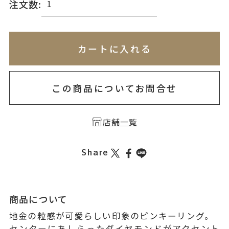
注文数:
※刻印情報が入力されてないためカートに入れられ
無料刻印
(刻印について)
※必ず選択ください
カートに入れる
お届け目安：約1ヶ月半以内
を希望しない
印を希望する
この商品についてお問合せ
店舗一覧
Share
商品について
地金の粒感が可愛らしい印象のピンキーリング。
センターにあしらったダイヤモンドがアクセント