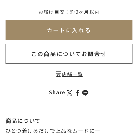
無料刻印
(刻印について)
お届け目安：約2ヶ月以内
※必ず選択ください
※刻印情報が入力されてないためカートに入れられ
カートに入れる
を希望しない
印を希望する
この商品についてお問合せ
店舗一覧
Share
商品について
ひとつ着けるだけで上品なムードに―