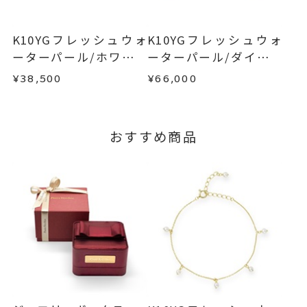
てご案内いたします。
お手数ですが商品到着後7日間以内に、お電話また
詳しくは
こちら
はお問い合わせフォームよりご連絡ください。
K10YGフレッシュウォ
K10YGフレッシュウォ
この場合の返送料は弊社にて負担いたしますの
ーターパール/ホワイト
ーターパール/ダイヤモ
で、着払いにてご返送ください。
トパーズピアス
ンドピアス
¥38,500
¥66,000
詳細は
こちら
おすすめ商品