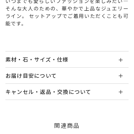
いつまでも愛らしいファッションを楽しみたい―
そんな大人のための、華やかで上品なジュエリー
ライン。 セットアップでご着用いただくことも可
能です。
素材・石・サイズ・仕様
MR1401P001FPYG1
品番
お届け目安について
商品ページの【お届け目安】をご確認くださいま
K10イエローゴールド
素材
キャンセル・返品・交換について
せ。
ダイヤモンド
0.018ct
石
ご注文およびご入金確認後、以下の日程にて発送
キャンセル
ご注文後でも、商品手配前のご注文に
いたします。
フレッシュウォーターパール
つきましてはキャンセルを承ります。
※メンバーシップ登録済みのお客さまは、マイペ
※パールの色味には多少の個体差
■お届け目安が「3営業日以内に発送」の商品
関連商品
ージの購入履歴一覧よりご注文状況をご確認いた
がございます。
3営業日以内に発送いたします。
だけます。