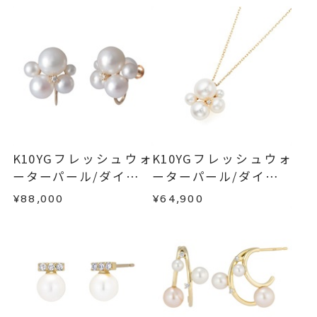
-
リングサイズ
ご注文状況が「注文済み」の場合に限り、キャ
例：金曜日17時までのご注文→翌週火曜日までに
ンセルを承ります。
トップ 縦：約12.1mm 横：約1
詳細
発送いたします。
メンバーシップ未登録のお客さまは、お問い合
2.1mm
わせフォームよりご連絡ください。
■お届け目安が「約1ヶ月半以内～」の商品
パール 約4mm～7mm
ご注文いただいてから在庫状況を確認いたしま
返品・交換
以下の場合、商品の返品・交換・返金
地金入りシリコンキャッチ
す。
は承りかねます。
イヤリングオーダー：可（有料）
・一度ご使用になった商品
※イヤリングオーダーをご希望の
・在庫のご用意ができる場合： 約1週間～1ヶ月以
・受注生産の商品
K10YGフレッシュウォ
K10YGフレッシュウォ
場合、
お問い合わせ
ください。
内を目安に発送いたします。
・お客さまのお手元で傷や汚れが発生した商品
ーターパール/ダイヤモ
ーターパール/ダイヤモ
・到着後ご連絡無く7日以上経過した商品
ンドイヤリング
ンドネックレス
ピアス
、
カテゴリー
¥88,000
¥64,900
・受注生産となる場合： 商品ページに記載のある
・刻印をお入れした商品
パール
、
目安日数を頂戴し、一から製作いたします。
・販売期間が限定されている商品
ダイヤモンド
、
・過度な交換・返品を繰り返している場合
K10YG
※お急ぎの方はご注文前にお問い合わせくださ
い。事前に現在の納期状況を確認いたします。
商品の品質には万全を期しておりますが、万が一
-
刻印
不良品の場合、またはご注文のお品と異なる場合
お届け予定日はご注文から2営業日以内にメールに
は、早急に商品を交換させていただきます。