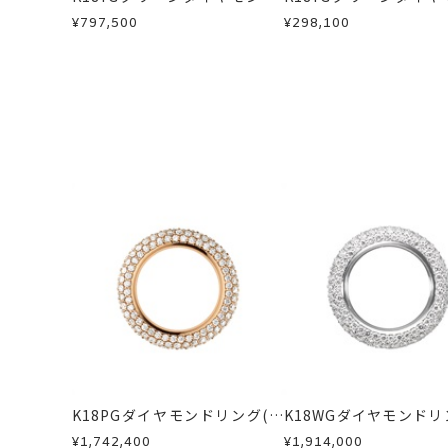
カラーサファイア/ダイヤモン
カラーサファイア/ダ
¥797,500
¥298,100
刻印サービス対象
刻印
ドリング
ドピアス
※刻印をお入れす
※連休等の都合上
サイズ#2.5以下
刻印文字数
サイズ#3～#5.
サイズ#6以上は
刻印字体
文字タイプA、文
K18PGダイヤモンドリング(エ
K18WGダイヤモンドリ
テルノ)
テルノ)
¥1,742,400
¥1,914,000