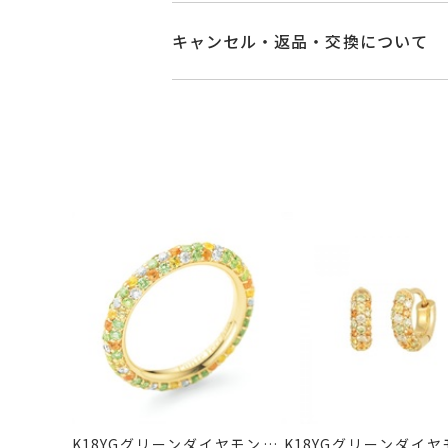
素材
K18イエローゴー
商品ページの【お届け目安】をご確認
ご注文およびご入金確認後、以下の日
キャンセル・返品・交換について
グリーンダイヤモ
石
■お届け目安が「3営業日以内に発送
サファイア
1.00
キャンセル
ご注文後でも、商品手配前
3営業日以内に発送いたします。
ダイヤモンド
0.6
※メンバーシップ登録済みのお客さま
※こちらはサイズ
ご注文状況が「注文済み」の場合に
例：金曜日17時までのご注文→翌週
サイズにより石
メンバーシップ未登録のお客さまは
※石の色味には多
■お届け目安が「約1ヶ月半以内～」
返品・交換
以下の場合、商品の返品・
ご注文いただいてから在庫状況を確認
#2～#20
リングサイズ
・一度ご使用になった商品
サイズ直し不可
・受注生産の商品
・在庫のご用意ができる場合： 約1週
・お客さまのお手元で傷や汚れが発生
リング幅 約4.3
詳細
・到着後ご連絡無く7日以上経過した
・受注生産となる場合： 商品ページ
厚さ 約4mm
・刻印をお入れした商品
フルエタニティ
・販売期間が限定されている商品
※お急ぎの方はご注文前にお問い合わ
リングサイズによ
・過度な交換・返品を繰り返している
こちらのリングは
お届け予定日はご注文から2営業日以
こちらの商品はお
商品の品質には万全を期しております
詳しくは
こちら
お手数ですが商品到着後7日間以内に
この場合の返送料は弊社にて負担いた
カテゴリー
リング
、
ダイヤモ
K18YGグリーンダイヤモンド/
K18YGグリーンダイヤ
詳細は
こちら