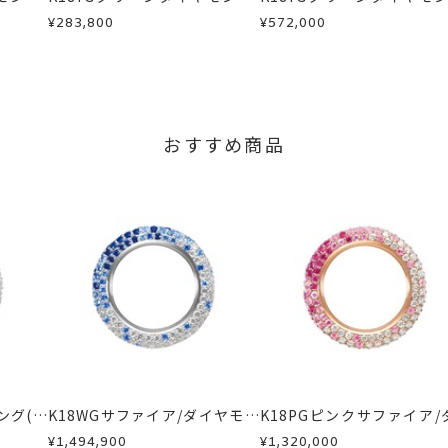
イヤモン
カラーサファイア/ダイヤモン
カラーサファイア/ダイヤ
¥283,800
¥572,000
商品
ドネックレス
ドネックレス
る場合は、プラス約14営業日ほど頂戴しております。
、通常よりお時間がかかる場合がございます。
のサイズは、文字入れ不可。
5は、5文字まで文字入れ可能。
おすすめ商品
、16文字まで文字入れ可能。
字タイプB、文字タイプCよりお選びいただけます。
ング(エ
K18WGサファイア/ダイヤモン
K18PGピンクサファイア/
ドリング(エテルノ)
ヤモンドリング(エテルノ)
¥1,494,900
¥1,320,000