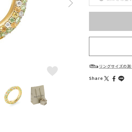
※刻印情報が入力さ
お届け目安：約2ヶ月
リングサイズの測
Share