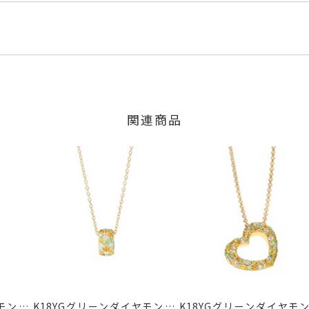
ルド
くださいませ。
程にて発送いたします。
ンド
1.25ct
」の商品
ct
のご注文につきましてはキャンセルを承ります。
6ct
は、マイページの購入履歴一覧よりご注文状況をご確認いただけま
#10の石目です。
限り、キャンセルを承ります。
火曜日までに発送いたします。
目は異なります。
、お問い合わせフォームよりご連絡ください。
少の個体差がございます。
関連商品
の商品
交換・返金は承りかねます。
いたします。
間～1ヶ月以内を目安に発送いたします。
した商品
mm
商品
に記載のある目安日数を頂戴し、一から製作いたします。
せください。事前に現在の納期状況を確認いたします。
り価格が異なります。
場合
通常のサイズより0.5～1号ほど小さいリングサイズをご注文くだ
内にメールにてご案内いたします。
届けまでにお時間がかかります。
が、万が一不良品の場合、またはご注文のお品と異なる場合は、早
、お電話またはお問い合わせフォームよりご連絡ください。
しますので、着払いにてご返送ください。
ンドリング
、
K18YGリング
、
エタニティリング
、
パヴェリング
、
カ
モンド/
K18YGグリーンダイヤモンド/
K18YGグリーンダイヤモン