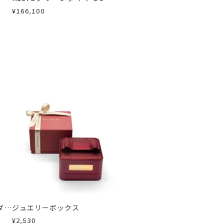
モン
カラーサファイア/ダイヤモン
¥166,100
ドイヤーカフ(片耳用)
ダイ
ジュエリーボックス
¥2,530