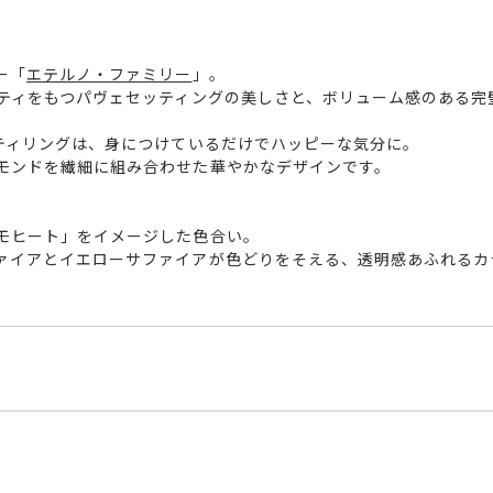
ー「
エテルノ・ファミリー
」。
リティをもつパヴェセッティングの美しさと、ボリューム感のある完
ニティリングは、身につけているだけでハッピーな気分に。
モンドを繊細に組み合わせた華やかなデザインです。
モヒート」をイメージした色合い。
ァイアとイエローサファイアが色どりをそえる、透明感あふれるカ
YG