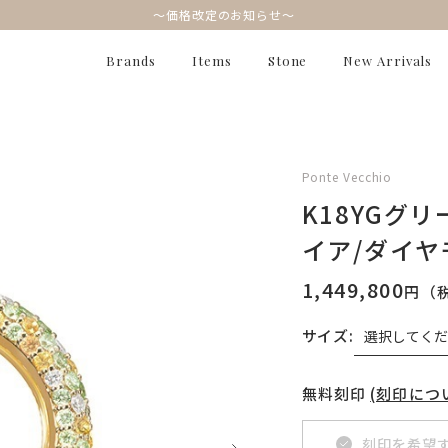
～価格改定のお知らせ～
Brands
Items
Stone
New Arrivals
Ponte Vecchio
K18YGグ
イア/ダイヤ
1,449,800
円（
サイズ:
無料刻印
(刻印につ
刻印を希望