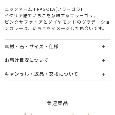
ニックネーム:FRAGOLA(フラーゴラ)
イタリア語でいちごを意味するフラーゴラ。
ピンクサファイアとダイヤモンドのグラデーショ
ンカラーは、いちごをイメージした色合いです。
素材・石・サイズ・仕様
GL0003N240PSPG
品番
お届け目安について
商品ページの【お届け目安】をご確認くださいま
K18ピンクゴールド
素材
キャンセル・返品・交換について
せ。
ピンクサファイア
1.28ct
石
ご注文およびご入金確認後、以下の日程にて発送
キャンセル
ご注文後でも、商品手配前のご注文に
いたします。
ダイヤモンド
0.39ct
つきましてはキャンセルを承ります。
※メンバーシップ登録済みのお客さまは、マイペ
※石の色味には多少の個体差がご
■お届け目安が「3営業日以内に発送」の商品
関連商品
ージの購入履歴一覧よりご注文状況をご確認いた
ざいます。
3営業日以内に発送いたします。
だけます。