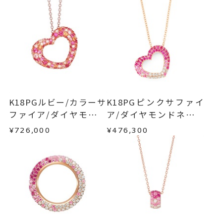
-
リングサイズ
ご注文状況が「注文済み」の場合に限り、キャ
例：金曜日17時までのご注文→翌週火曜日までに
ンセルを承ります。
チェーン全長(取り外し不可) 40c
詳細
発送いたします。
メンバーシップ未登録のお客さまは、お問い合
m
わせフォームよりご連絡ください。
■お届け目安が「約1ヶ月半以内～」の商品
トップ 縦：約18.5mm 横：約2
ご注文いただいてから在庫状況を確認いたしま
返品・交換
以下の場合、商品の返品・交換・返金
3.5mm 厚さ：約5.5mm
す。
は承りかねます。
ネックレス
、
カテゴリー
・一度ご使用になった商品
・在庫のご用意ができる場合： 約1週間～1ヶ月以
サファイアネックレス
、
・受注生産の商品
K18PGルビー/カラーサ
K18PGピンクサファイ
内を目安に発送いたします。
・お客さまのお手元で傷や汚れが発生した商品
ファイア/ダイヤモンド
ア/ダイヤモンドネック
ダイヤモンドネックレス
、
・到着後ご連絡無く7日以上経過した商品
ネックレス
レス
K18PGネックレス
、
¥726,000
¥476,300
・受注生産となる場合： 商品ページに記載のある
・刻印をお入れした商品
パヴェネックレス
、
目安日数を頂戴し、一から製作いたします。
・販売期間が限定されている商品
ハートネックレス
、
・過度な交換・返品を繰り返している場合
カラーストーンネックレス
※お急ぎの方はご注文前にお問い合わせくださ
い。事前に現在の納期状況を確認いたします。
商品の品質には万全を期しておりますが、万が一
刻印サービス対象商品
刻印
不良品の場合、またはご注文のお品と異なる場合
※刻印をお入れする場合は、プラ
お届け予定日はご注文から2営業日以内にメールに
は、早急に商品を交換させていただきます。
ス約14営業日ほど頂戴しておりま