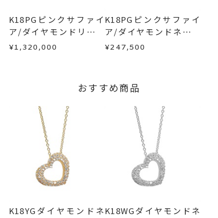
てご案内いたします。
お手数ですが商品到着後7日間以内に、お電話また
詳しくは
こちら
す。
はお問い合わせフォームよりご連絡ください。
K18PGピンクサファイ
K18PGピンクサファイ
この場合の返送料は弊社にて負担いたしますの
※連休等の都合上、通常よりお時
ア/ダイヤモンドリング
ア/ダイヤモンドネック
で、着払いにてご返送ください。
間がかかる場合がございます。
(エテルノ)
レス
¥1,320,000
¥247,500
詳細は
こちら
5文字まで文字入れ可能。
刻印文字数
ハートの外側側面に刻印いたしま
おすすめ商品
す。
文字タイプA、文字タイプB、文字
刻印字体
タイプCよりお選びいただけま
す。
K18YGダイヤモンドネ
K18WGダイヤモンドネ