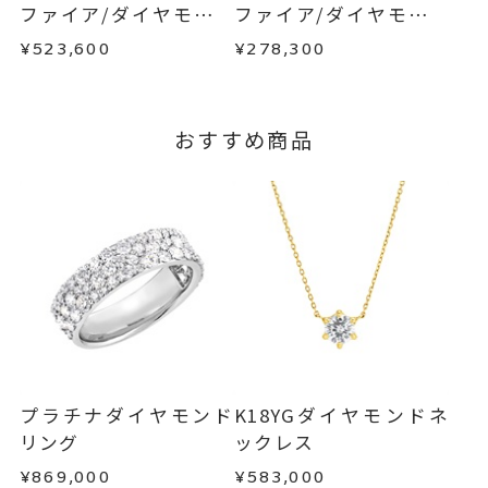
この場合の返送料は弊社にて負担いたしますの
ファイア/ダイヤモンド
ファイア/ダイヤモンド
ダイヤモンドリング
、
で、着払いにてご返送ください。
ネックレス
ピアス
K18PGリング
、
¥523,600
¥278,300
詳細は
こちら
エタニティリング
、
パヴェリング
、
おすすめ商品
カラーストーンリング
刻印サービス対象商品
刻印
※刻印をお入れする場合は、プラ
ス約14営業日ほど頂戴しておりま
す。
※連休等の都合上、通常よりお時
間がかかる場合がございます。
サイズ#2.5以下のサイズは文字入
刻印文字数
プラチナダイヤモンド
K18YGダイヤモンドネ
れ不可。
リング
ックレス
サイズ#3～#5.5は、5文字まで文
¥869,000
¥583,000
字入れ可能。