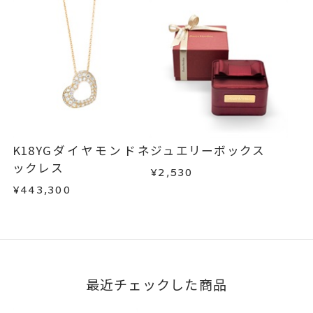
サイズ#6以上は、16文字まで文字
入れ可能。
文字タイプA、文字タイプB、文字
刻印字体
タイプCよりお選びいただけま
す。
K18YGダイヤモンドネ
ジュエリーボックス
ックレス
¥2,530
¥443,300
最近チェックした商品