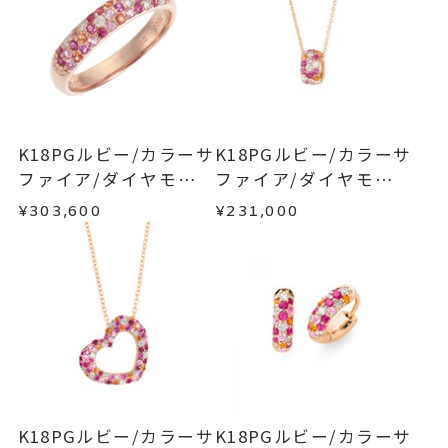
メンバーシップ未登録のお客さまは、お問い合
※石の色味には多少の個体差がご
わせフォームよりご連絡ください。
■お届け目安が「約1ヶ月半以内～」の商品
ざいます。
ご注文いただいてから在庫状況を確認いたしま
返品・交換
以下の場合、商品の返品・交換・返金
#-1～#20
リングサイズ
す。
は承りかねます。
サイズ直し不可
・一度ご使用になった商品
・在庫のご用意ができる場合： 約1週間～1ヶ月以
・受注生産の商品
K18PGルビー/カラーサ
K18PGルビー/カラーサ
リング幅 約3.1mm
詳細
内を目安に発送いたします。
・お客さまのお手元で傷や汚れが発生した商品
ファイア/ダイヤモンド
ファイア/ダイヤモンド
フルエタニティ
・到着後ご連絡無く7日以上経過した商品
リング
ネックレス
¥303,600
¥231,000
リングサイズにより価格が異なり
・受注生産となる場合： 商品ページに記載のある
・刻印をお入れした商品
目安日数を頂戴し、一から製作いたします。
ます。
・販売期間が限定されている商品
・過度な交換・返品を繰り返している場合
こちらのリングは通常のサイズよ
※お急ぎの方はご注文前にお問い合わせくださ
り0.5～1号ほど小さいリングサイ
い。事前に現在の納期状況を確認いたします。
商品の品質には万全を期しておりますが、万が一
ズをご注文ください。
不良品の場合、またはご注文のお品と異なる場合
お届け予定日はご注文から2営業日以内にメールに
は、早急に商品を交換させていただきます。
リング
、
カテゴリー
てご案内いたします。
お手数ですが商品到着後7日間以内に、お電話また
サファイアリング
、
詳しくは
こちら
はお問い合わせフォームよりご連絡ください。
ルビーリング
、
K18PGルビー/カラーサ
K18PGルビー/カラーサ