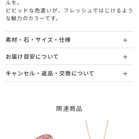
ルモ。
ビビッドな色遣いが、フレッシュではじけるよう
な魅力のカラーです。
素材・石・サイズ・仕様
GL0007R057MXPG
品番
お届け目安について
商品ページの【お届け目安】をご確認くださいま
K18ピンクゴールド
素材
キャンセル・返品・交換について
せ。
ルビー
0.34ct
石
ご注文およびご入金確認後、以下の日程にて発送
キャンセル
ご注文後でも、商品手配前のご注文に
いたします。
サファイア
1.00ct
つきましてはキャンセルを承ります。
※メンバーシップ登録済みのお客さまは、マイペ
ダイヤモンド
0.32ct
■お届け目安が「3営業日以内に発送」の商品
関連商品
ージの購入履歴一覧よりご注文状況をご確認いた
※こちらはサイズ#10の石目で
3営業日以内に発送いたします。
だけます。
す。
ご注文状況が「注文済み」の場合に限り、キャ
サイズにより石目は異なりま
例：金曜日17時までのご注文→翌週火曜日までに
ンセルを承ります。
す。
発送いたします。