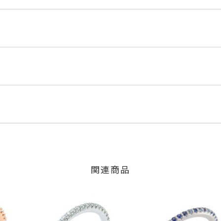
PG
ド
くださいませ。
程にて発送いたします。
ct
」の商品
6ct
のご注文につきましてはキャンセルを承ります。
#10の石目です。
は、マイページの購入履歴一覧よりご注文状況をご確認いただけま
目は異なります。
限り、キャンセルを承ります。
火曜日までに発送いたします。
少の個体差がございます。
、お問い合わせフォームよりご連絡ください。
関連商品
の商品
交換・返金は承りかねます。
いたします。
間～1ヶ月以内を目安に発送いたします。
mm
した商品