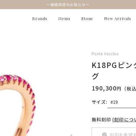
～価格改定のお知らせ～
Brands
Items
Stone
New Arrivals
Ponte Vecchio
K18PGピ
グ
190,300
円（税
サイズ:
無料刻印
(刻印につ
刻印を希望