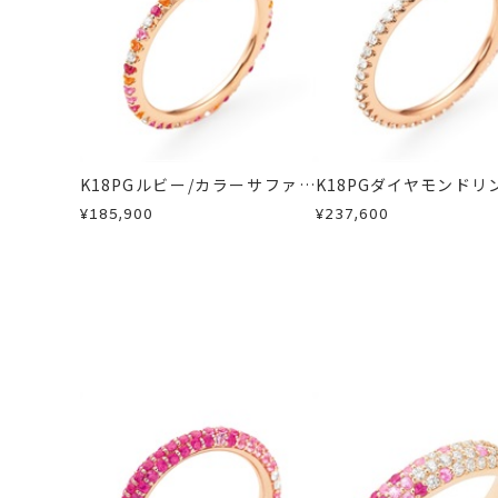
・到着後ご連絡無く7日以上経過した
・受注生産となる場合： 商品ページ
リングサイズによ
・刻印をお入れした商品
・販売期間が限定されている商品
※お急ぎの方はご注文前にお問い合わ
カテゴリー
リング
、
サファイ
・過度な交換・返品を繰り返している
お届け予定日はご注文から2営業日以
商品の品質には万全を期しております
刻印サービス対象
詳しくは
こちら
刻印
お手数ですが商品到着後7日間以内に
※刻印をお入れす
この場合の返送料は弊社にて負担いた
※連休等の都合上
K18PGルビー/カラーサファイ
K18PGダイヤモンドリ
詳細は
こちら
ア/ダイヤモンドリング
¥185,900
¥237,600
サイズ#2.5以下
刻印文字数
サイズ#3以上は、
文字タイプAのみ
刻印字体
※字体の選択はで