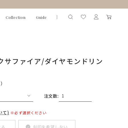
Collection
Guide
ンクサファイア/ダイヤモンドリン
込）
注文数:
いて)
※必ず選択ください
する
刻印を希望しない