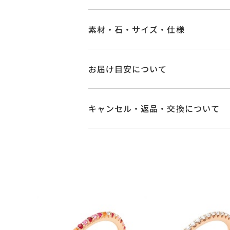
素材・石・サイズ・仕様
品番
GL0009R040PS
お届け目安について
素材
K18ピンクゴール
商品ページの【お届け目安】をご確認
ご注文およびご入金確認後、以下の日
キャンセル・返品・交換について
サファイア
0.26
石
■お届け目安が「3営業日以内に発送
ダイヤモンド
0.0
キャンセル
ご注文後でも、商品手配前
3営業日以内に発送いたします。
※こちらはサイズ
※メンバーシップ登録済みのお客さま
サイズにより石
ご注文状況が「注文済み」の場合に
例：金曜日17時までのご注文→翌週
※石の色味には多
メンバーシップ未登録のお客さまは
■お届け目安が「約1ヶ月半以内～」
#-1～#21
リングサイズ
返品・交換
以下の場合、商品の返品・
ご注文いただいてから在庫状況を確認
サイズ直し不可
・一度ご使用になった商品
・受注生産の商品
・在庫のご用意ができる場合： 約1週
リング幅 約1.4
詳細
・お客さまのお手元で傷や汚れが発生
フルエタニティ