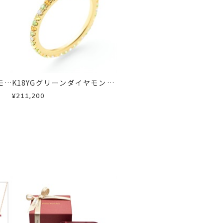
カラーストーン
急に商品を交換させていただきます。
モン
K18YGグリーンダイヤモンド/
カラーサファイア/ダイヤモン
¥211,200
ドリング