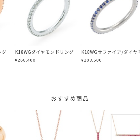
商品
に記載のある目安日数を頂戴し、一から製作いたします。
り価格が異なります。
せください。事前に現在の納期状況を確認いたします。
ア
、
ダイヤモンド
、
マルチカラー
、
K18PG
、
エタニティ
、
パヴェ
、
場合
内にメールにてご案内いたします。
が、万が一不良品の場合、またはご注文のお品と異なる場合は、早
商品
、お電話またはお問い合わせフォームよりご連絡ください。
る場合は、プラス約14営業日ほど頂戴しております。
しますので、着払いにてご返送ください。
、通常よりお時間がかかる場合がございます。
ング
K18WGダイヤモンドリング
K18WGサファイア/ダイヤ
ドリング
¥268,400
¥203,500
のサイズは文字入れ不可。
大文字で5文字
まで文字入れ可能。
の対応となります。
きません。
おすすめ商品