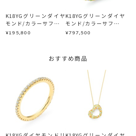
てご案内いたします。
お手数ですが商品到着後7日間以内に、お電話また
K18YG
、
詳しくは
こちら
はお問い合わせフォームよりご連絡ください。
エタニティ
、
K18YGグリーンダイヤ
K18YGグリーンダイヤ
この場合の返送料は弊社にて負担いたしますの
モンド/カラーサファイ
モンド/カラーサファイ
パヴェ
、
で、着払いにてご返送ください。
ア/ダイヤモンドネック
ア/ダイヤモンドリング
カラーストーン
¥195,800
¥797,500
詳細は
こちら
レス
刻印サービス対象商品
刻印
※刻印をお入れする場合は、プラ
おすすめ商品
ス約14営業日ほど頂戴しておりま
す。
※連休等の都合上、通常よりお時
間がかかる場合がございます。
サイズ#2.5以下のサイズは文字入
刻印文字数
れ不可。
サイズ#3以上は、
大文字で5文字
まで文字入れ可能。
K18YGダイヤモンドリ
K18YGグリーンダイヤ