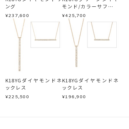
文字タイプAのみの対応となりま
刻印字体
ング
モンド/カラーサファイ
す。
ア/ダイヤモンドネック
¥237,600
¥425,700
レス
※字体の選択はできません。
K18YGダイヤモンドネ
K18YGダイヤモンドネ
ックレス
ックレス
¥225,500
¥196,900