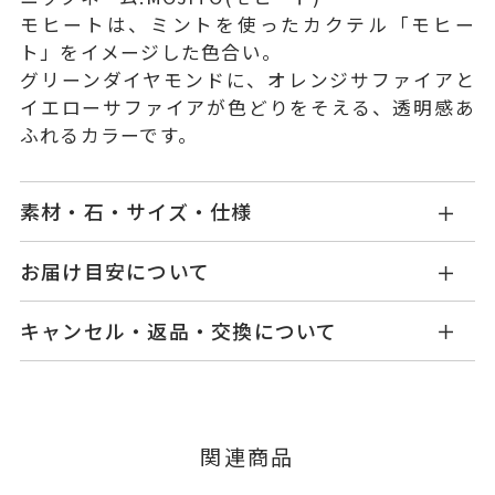
モヒートは、ミントを使ったカクテル「モヒー
ト」をイメージした色合い。
グリーンダイヤモンドに、オレンジサファイアと
イエローサファイアが色どりをそえる、透明感あ
ふれるカラーです。
素材・石・サイズ・仕様
GL0009R060GDYG
品番
お届け目安について
商品ページの【お届け目安】をご確認くださいま
K18イエローゴールド
素材
キャンセル・返品・交換について
せ。
グリーンダイヤモンド
0.14ct
石
ご注文およびご入金確認後、以下の日程にて発送
キャンセル
ご注文後でも、商品手配前のご注文に
いたします。
サファイア
0.11ct
つきましてはキャンセルを承ります。
※メンバーシップ登録済みのお客さまは、マイペ
ダイヤモンド
0.06ct
■お届け目安が「3営業日以内に発送」の商品
関連商品
ージの購入履歴一覧よりご注文状況をご確認いた
※こちらはサイズ#10の石目で
3営業日以内に発送いたします。
だけます。
す。