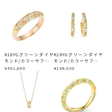
ご注文状況が「注文済み」の場合に限り、キャ
サイズにより石目は異なりま
例：金曜日17時までのご注文→翌週火曜日までに
ンセルを承ります。
す。
発送いたします。
メンバーシップ未登録のお客さまは、お問い合
※石の色味には多少の個体差がご
わせフォームよりご連絡ください。
■お届け目安が「約1ヶ月半以内～」の商品
ざいます。
ご注文いただいてから在庫状況を確認いたしま
返品・交換
以下の場合、商品の返品・交換・返金
#-1～#21
リングサイズ
す。
は承りかねます。
サイズ直し不可
・一度ご使用になった商品
・在庫のご用意ができる場合： 約1週間～1ヶ月以
・受注生産の商品
K18YGグリーンダイヤ
K18YGグリーンダイヤ
リング幅 約1.4mm
詳細
内を目安に発送いたします。
・お客さまのお手元で傷や汚れが発生した商品
モンド/カラーサファイ
モンド/カラーサファイ
フルエタニティ
・到着後ご連絡無く7日以上経過した商品
ア/ダイヤモンドリング
ア/ダイヤモンドピアス
¥391,600
¥198,000
リングサイズにより価格が異なり
・受注生産となる場合： 商品ページに記載のある
・刻印をお入れした商品
目安日数を頂戴し、一から製作いたします。
ます。
・販売期間が限定されている商品
・過度な交換・返品を繰り返している場合
リング
、
カテゴリー
※お急ぎの方はご注文前にお問い合わせくださ
ダイヤモンド
、
い。事前に現在の納期状況を確認いたします。
商品の品質には万全を期しておりますが、万が一
サファイア
、
不良品の場合、またはご注文のお品と異なる場合
お届け予定日はご注文から2営業日以内にメールに
は、早急に商品を交換させていただきます。
マルチカラー
、