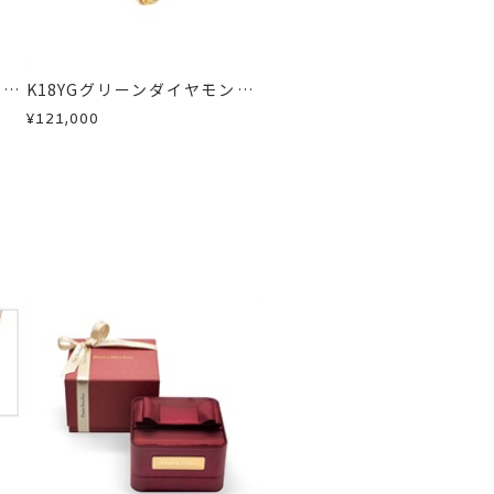
急に商品を交換させていただきます。
ド/
K18YGグリーンダイヤモンド/
モン
カラーサファイア/ダイヤモン
¥121,000
ドイヤーカフ(片耳用)