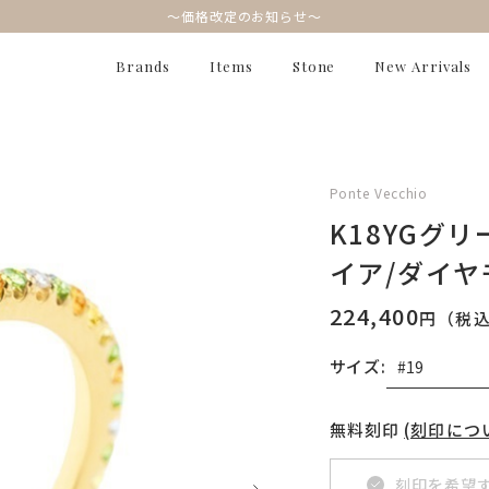
～価格改定のお知らせ～
Brands
Items
Stone
New Arrivals
Ponte Vecchio
K18YGグ
イア/ダイ
224,400
円（税
サイズ:
無料刻印
(刻印につ
刻印を希望