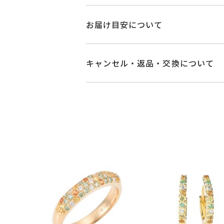
品番
GL0009R060GD
お届け目安について
素材
K18イエローゴー
商品ページの【お届け目安】をご確認
ご注文およびご入金確認後、以下の日
キャンセル・返品・交換について
グリーンダイヤモ
石
■お届け目安が「3営業日以内に発送
サファイア
0.11
キャンセル
ご注文後でも、商品手配前
3営業日以内に発送いたします。
ダイヤモンド
0.0
※メンバーシップ登録済みのお客さま
※こちらはサイズ
ご注文状況が「注文済み」の場合に
例：金曜日17時までのご注文→翌週
サイズにより石
メンバーシップ未登録のお客さまは
※石の色味には多
■お届け目安が「約1ヶ月半以内～」
返品・交換
以下の場合、商品の返品・
ご注文いただいてから在庫状況を確認
#-1～#21
リングサイズ
・一度ご使用になった商品
サイズ直し不可
・受注生産の商品
・在庫のご用意ができる場合： 約1週
・お客さまのお手元で傷や汚れが発生
リング幅 約1.4
詳細
・到着後ご連絡無く7日以上経過した
・受注生産となる場合： 商品ページ
フルエタニティ
・刻印をお入れした商品
リングサイズによ
・販売期間が限定されている商品
※お急ぎの方はご注文前にお問い合わ
・過度な交換・返品を繰り返している
カテゴリー
リング
、
ダイヤモ