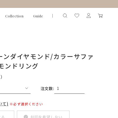
Collection
Guide
リーンダイヤモンド/カラーサファ
ヤモンドリング
込）
注文数:
いて)
※必ず選択ください
する
刻印を希望しない