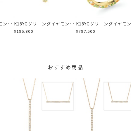
内にメールにてご案内いたします。
が、万が一不良品の場合、またはご注文のお品と異なる場合は、早
、お電話またはお問い合わせフォームよりご連絡ください。
商品
しますので、着払いにてご返送ください。
る場合は、プラス約14営業日ほど頂戴しております。
モンド/
K18YGグリーンダイヤモンド/
K18YGグリーンダイヤモン
、通常よりお時間がかかる場合がございます。
イヤモン
カラーサファイア/ダイヤモン
カラーサファイア/ダイヤ
¥195,800
¥797,500
ドネックレス
ドリング
のサイズは文字入れ不可。
大文字で5文字
まで文字入れ可能。
の対応となります。
きません。
おすすめ商品