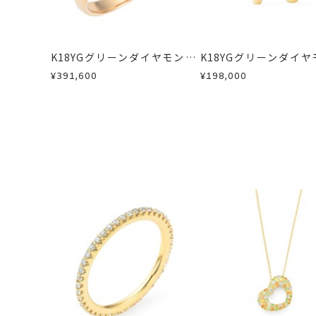
お届け予定日はご注文から2営業日以
商品の品質には万全を期しております
詳しくは
こちら
お手数ですが商品到着後7日間以内に
刻印サービス対象
刻印
この場合の返送料は弊社にて負担いた
※刻印をお入れす
K18YGグリーンダイヤモンド/
K18YGグリーンダイヤ
詳細は
こちら
※連休等の都合上
カラーサファイア/ダイヤモン
カラーサファイア/ダ
¥391,600
¥198,000
ドリング
ドピアス
サイズ#2.5以下
刻印文字数
サイズ#3以上は、
文字タイプAのみ
刻印字体
※字体の選択はで