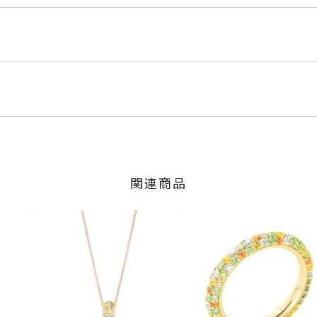
YG
ルド
くださいませ。
程にて発送いたします。
ンド
0.14ct
」の商品
ct
のご注文につきましてはキャンセルを承ります。
6ct
は、マイページの購入履歴一覧よりご注文状況をご確認いただけま
#10の石目です。
限り、キャンセルを承ります。
火曜日までに発送いたします。
目は異なります。
、お問い合わせフォームよりご連絡ください。
少の個体差がございます。
関連商品
の商品
交換・返金は承りかねます。
いたします。
間～1ヶ月以内を目安に発送いたします。
した商品
mm
商品
に記載のある目安日数を頂戴し、一から製作いたします。
り価格が異なります。
せください。事前に現在の納期状況を確認いたします。
場合
ンド
、
サファイア
、
マルチカラー
、
K18YG
、
エタニティ
、
パヴェ
、