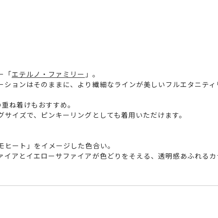
ー「
エテルノ・ファミリー
」。
ーションはそのままに、より繊細なラインが美しいフルエタニティ
の重ね着けもおすすめ。
グサイズで、ピンキーリングとしても着用いただけます。
モヒート」をイメージした色合い。
ァイアとイエローサファイアが色どりをそえる、透明感あふれるカ