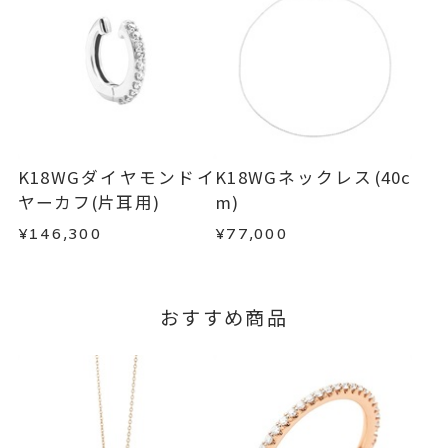
・過度な交換・返品を繰り返している場合
-
刻印
※お急ぎの方はご注文前にお問い合わせくださ
い。事前に現在の納期状況を確認いたします。
商品の品質には万全を期しておりますが、万が一
不良品の場合、またはご注文のお品と異なる場合
お届け予定日はご注文から2営業日以内にメールに
は、早急に商品を交換させていただきます。
てご案内いたします。
お手数ですが商品到着後7日間以内に、お電話また
詳しくは
こちら
はお問い合わせフォームよりご連絡ください。
K18WGダイヤモンドイ
K18WGネックレス(40c
この場合の返送料は弊社にて負担いたしますの
ヤーカフ(片耳用)
m)
で、着払いにてご返送ください。
¥146,300
¥77,000
詳細は
こちら
おすすめ商品