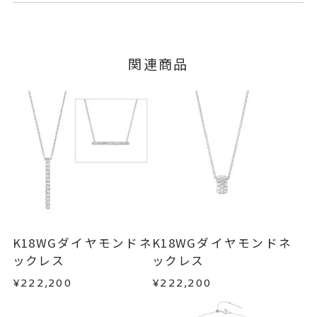
チェーン GL0010N11022WG
ご注文およびご入金確認後、以下の日程にて発送
キャンセル
ご注文後でも、商品手配前のご注文に
いたします。
つきましてはキャンセルを承ります。
K18ホワイトゴールド
素材
※メンバーシップ登録済みのお客さまは、マイペ
■お届け目安が「3営業日以内に発送」の商品
関連商品
ージの購入履歴一覧よりご注文状況をご確認いた
ダイヤモンド
0.18ct
石
3営業日以内に発送いたします。
だけます。
-
リングサイズ
ご注文状況が「注文済み」の場合に限り、キャ
例：金曜日17時までのご注文→翌週火曜日までに
ンセルを承ります。
チェーン全長(取外し可) 50cm
詳細
発送いたします。
メンバーシップ未登録のお客さまは、お問い合
※スライドアジャスター
わせフォームよりご連絡ください。
■お届け目安が「約1ヶ月半以内～」の商品
トップ 縦：約32mm 横：約1.7
ご注文いただいてから在庫状況を確認いたしま
返品・交換
以下の場合、商品の返品・交換・返金
mm 厚さ：約2.6mm
す。
は承りかねます。
ネックレス
、
カテゴリー
・一度ご使用になった商品
・在庫のご用意ができる場合： 約1週間～1ヶ月以
ダイヤモンドネックレス
、
・受注生産の商品
K18WGダイヤモンドネ
K18WGダイヤモンドネ
内を目安に発送いたします。
・お客さまのお手元で傷や汚れが発生した商品
ックレス
ックレス
K18WGネックレス
、
・到着後ご連絡無く7日以上経過した商品
バー／ワンラインネックレス
、
¥222,200
¥222,200
・受注生産となる場合： 商品ページに記載のある
・刻印をお入れした商品
ロングネックレス
目安日数を頂戴し、一から製作いたします。
・販売期間が限定されている商品