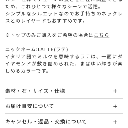
ため、これひとつで様々なシーンで活躍。
シンプルなシルエットなのでお手持ちのネックレ
スとのレイヤードもおすすめです。
※トップのみご購入をご希望の場合は
こちら
ニックネーム:LATTE(ラテ)
イタリア語でミルクを意味するラテは、一面にダ
イヤモンドが敷き詰められた、まばゆい輝きが楽
しめるカラーです。
素材・石・サイズ・仕様
GL0010N110WDWG
品番
お届け目安について
商品ページの【お届け目安】をご確認くださいま
チャーム GL0010D110WDWG
キャンセル・返品・交換について
せ。