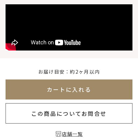
無料刻印
(刻印について)
※必ず選択ください
を希望しない
印を希望する
お届け目安：約2ヶ月以内
※刻印情報が入力されてないためカートに入れられ
カートに入れる
この商品についてお問合せ
店舗一覧