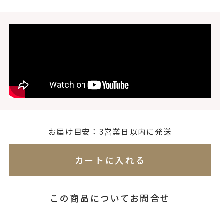
無料刻印
(刻印について)
※必ず選択ください
を希望しない
印を希望する
お届け目安：3営業日以内に発送
※刻印情報が入力されてないためカートに入れられ
カートに入れる
この商品についてお問合せ