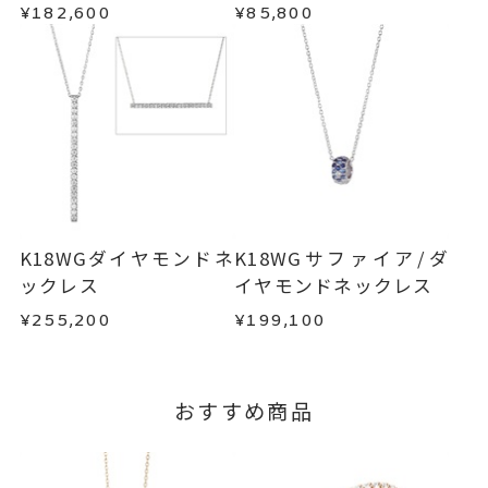
・到着後ご連絡無く7日以上経過した商品
ネックレス
、
カテゴリー
¥182,600
¥85,800
・受注生産となる場合： 商品ページに記載のある
・刻印をお入れした商品
ダイヤモンド
、
目安日数を頂戴し、一から製作いたします。
・販売期間が限定されている商品
サファイア
、
・過度な交換・返品を繰り返している場合
K18WG
、
※お急ぎの方はご注文前にお問い合わせくださ
バー／ワンライン
、
い。事前に現在の納期状況を確認いたします。
商品の品質には万全を期しておりますが、万が一
カラーストーン
不良品の場合、またはご注文のお品と異なる場合
お届け予定日はご注文から2営業日以内にメールに
は、早急に商品を交換させていただきます。
-
刻印
てご案内いたします。
お手数ですが商品到着後7日間以内に、お電話また
詳しくは
こちら
はお問い合わせフォームよりご連絡ください。
K18WGダイヤモンドネ
K18WGサファイア/ダ
この場合の返送料は弊社にて負担いたしますの
ックレス
イヤモンドネックレス
で、着払いにてご返送ください。
¥255,200
¥199,100
詳細は
こちら
おすすめ商品