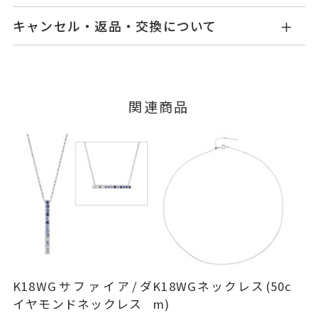
商品ページの【お届け目安】をご確認くださいま
チャーム GL0010D140BSWG
キャンセル・返品・交換について
せ。
チェーン GL0010N11022WG
ご注文およびご入金確認後、以下の日程にて発送
キャンセル
ご注文後でも、商品手配前のご注文に
いたします。
つきましてはキャンセルを承ります。
K18ホワイトゴールド
素材
※メンバーシップ登録済みのお客さまは、マイペ
■お届け目安が「3営業日以内に発送」の商品
関連商品
サファイア
0.13ct
ージの購入履歴一覧よりご注文状況をご確認いた
石
3営業日以内に発送いたします。
だけます。
ダイヤモンド
0.03ct
ご注文状況が「注文済み」の場合に限り、キャ
※石の色味には多少の個体差がご
例：金曜日17時までのご注文→翌週火曜日までに
ンセルを承ります。
ざいます。
発送いたします。
メンバーシップ未登録のお客さまは、お問い合
わせフォームよりご連絡ください。
-
リングサイズ
■お届け目安が「約1ヶ月半以内～」の商品
ご注文いただいてから在庫状況を確認いたしま
チェーン全長(取外し可) 50cm
返品・交換
以下の場合、商品の返品・交換・返金
詳細
す。
は承りかねます。
※スライドアジャスター
・一度ご使用になった商品
トップ 縦：約32mm 横：約1.7
・在庫のご用意ができる場合： 約1週間～1ヶ月以
・受注生産の商品
K18WGサファイア/ダ
K18WGネックレス(50c
mm 厚さ：約2.6mm
内を目安に発送いたします。
・お客さまのお手元で傷や汚れが発生した商品
イヤモンドネックレス
m)