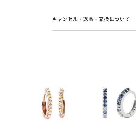
素材
K18イエローゴー
商品ページの【お届け目安】をご確認
ご注文およびご入金確認後、以下の日
キャンセル・返品・交換について
グリーンダイヤモ
石
■お届け目安が「3営業日以内に発送
サファイア
0.12
キャンセル
ご注文後でも、商品手配前
3営業日以内に発送いたします。
ダイヤモンド
0.0
※メンバーシップ登録済みのお客さま
※石の色味には多
ご注文状況が「注文済み」の場合に
例：金曜日17時までのご注文→翌週
メンバーシップ未登録のお客さまは
リングサイズ
-
■お届け目安が「約1ヶ月半以内～」
返品・交換
以下の場合、商品の返品・
ご注文いただいてから在庫状況を確認
・一度ご使用になった商品
縦：約12mm 横：
詳細
・受注生産の商品
イヤリングオーダ
・在庫のご用意ができる場合： 約1週
・お客さまのお手元で傷や汚れが発生
※イヤリングオー
・到着後ご連絡無く7日以上経過した
・受注生産となる場合： 商品ページ
・刻印をお入れした商品
カテゴリー
ピアス
、
サファイ
・販売期間が限定されている商品
※お急ぎの方はご注文前にお問い合わ
・過度な交換・返品を繰り返している
刻印
-
お届け予定日はご注文から2営業日以
商品の品質には万全を期しております
詳しくは
こちら
お手数ですが商品到着後7日間以内に
この場合の返送料は弊社にて負担いた