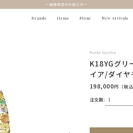
～価格改定のお知らせ～
Brands
Items
Stone
New Arrivals
Ponte Vecchio
K18YGグ
イア/ダイ
198,000
円（税
注文数:
無料刻印
(刻印につ
※刻印情報が入力さ
刻印を希望しない
刻印を希望する