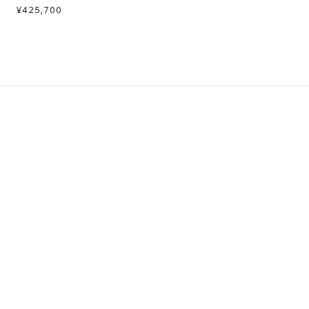
カラーサファイア/ダイヤモン
¥425,700
ドネックレス