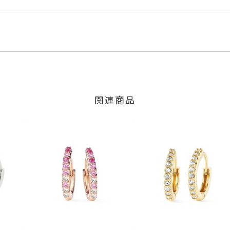
ルド
くださいませ。
程にて発送いたします。
ンド
0.02ct
」の商品
ct
のご注文につきましてはキャンセルを承ります。
2ct
は、マイページの購入履歴一覧よりご注文状況をご確認いただけま
少の個体差がございます。
限り、キャンセルを承ります。
火曜日までに発送いたします。
、お問い合わせフォームよりご連絡ください。
関連商品
の商品
交換・返金は承りかねます。
いたします。
約12mm 厚さ：約1.9mm
ー：可（有料）
間～1ヶ月以内を目安に発送いたします。
した商品
ダーをご希望の場合、
お問い合わせください。
商品
に記載のある目安日数を頂戴し、一から製作いたします。
ア
、
ダイヤモンド
、
K18YG
、
エタニティ
、
フープ
、
カラーストーン
せください。事前に現在の納期状況を確認いたします。
場合
内にメールにてご案内いたします。
が、万が一不良品の場合、またはご注文のお品と異なる場合は、早
、お電話またはお問い合わせフォームよりご連絡ください。
しますので、着払いにてご返送ください。