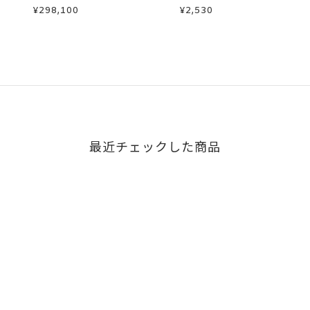
イヤモン
カラーサファイア/ダイヤモン
¥298,100
¥2,530
ドピアス
最近チェックした商品