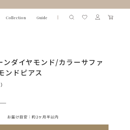
Collection
Guide
リーンダイヤモンド/カラーサファ
ヤモンドピアス
込）
いて)
※必ず選択ください
お届け目安：約2ヶ月半以内
れてないためカートに入れられません