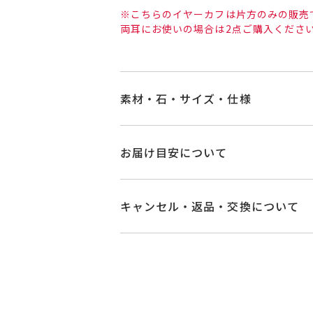
※こちらのイヤーカフは片方のみの販売
両耳にお使いの場合は2点ご購入くださ
素材・石・サイズ・仕様
品番
GL0025V010WD
お届け目安について
素材
K18ホワイトゴー
商品ページの【お届け目安】をご確認
ご注文およびご入金確認後、以下の日
キャンセル・返品・交換について
石
ダイヤモンド
0.0
■お届け目安が「3営業日以内に発送
キャンセル
ご注文後でも、商品手配前
3営業日以内に発送いたします。
※メンバーシップ登録済みのお客さま
リングサイズ
-
ご注文状況が「注文済み」の場合に
例：金曜日17時までのご注文→翌週
メンバーシップ未登録のお客さまは
詳細
縦：約12mm 横：
■お届け目安が「約1ヶ月半以内～」