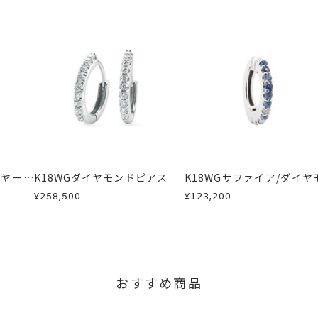
交換・返金は承りかねます。
いたします。
ヤモンドイヤーカフ
、
K18WGイヤーカフ
、
エタニティイヤーカフ
間～1ヶ月以内を目安に発送いたします。
した商品
商品
に記載のある目安日数を頂戴し、一から製作いたします。
せください。事前に現在の納期状況を確認いたします。
場合
内にメールにてご案内いたします。
が、万が一不良品の場合、またはご注文のお品と異なる場合は、早
、お電話またはお問い合わせフォームよりご連絡ください。
しますので、着払いにてご返送ください。
イヤーカ
K18WGダイヤモンドピアス
K18WGサファイア/ダイヤ
ドイヤーカフ(片耳用)
¥258,500
¥123,200
おすすめ商品