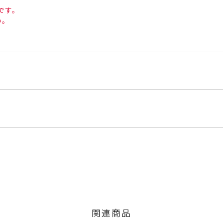
です。
い。
WG
ルド
くださいませ。
程にて発送いたします。
8ct
」の商品
のご注文につきましてはキャンセルを承ります。
は、マイページの購入履歴一覧よりご注文状況をご確認いただけま
限り、キャンセルを承ります。
火曜日までに発送いたします。
、お問い合わせフォームよりご連絡ください。
約11.3mm 厚さ：約1.7mm
関連商品
の商品