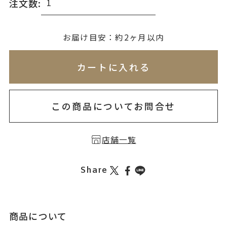
注文数:
無料刻印
(刻印について)
お届け目安：約2ヶ月以内
※必ず選択ください
※刻印情報が入力されてないためカートに入れられ
カートに入れる
を希望しない
印を希望する
この商品についてお問合せ
店舗一覧
Share
商品について