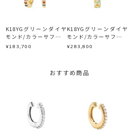
不良品の場合、またはご注文のお品と異なる場合
お届け予定日はご注文から2営業日以内にメールに
は、早急に商品を交換させていただきます。
てご案内いたします。
お手数ですが商品到着後7日間以内に、お電話また
詳しくは
こちら
はお問い合わせフォームよりご連絡ください。
K18YGグリーンダイヤ
K18YGグリーンダイヤ
この場合の返送料は弊社にて負担いたしますの
モンド/カラーサファイ
モンド/カラーサファイ
で、着払いにてご返送ください。
ア/ダイヤモンドピアス
ア/ダイヤモンドネック
¥183,700
¥283,800
詳細は
こちら
レス
おすすめ商品