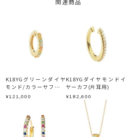
■お届け目安が「3営業日以内に発送」の商品
関連商品
ージの購入履歴一覧よりご注文状況をご確認いた
※石の色味には多少の個体差がご
3営業日以内に発送いたします。
だけます。
ざいます。
ご注文状況が「注文済み」の場合に限り、キャ
例：金曜日17時までのご注文→翌週火曜日までに
ンセルを承ります。
-
リングサイズ
発送いたします。
メンバーシップ未登録のお客さまは、お問い合
縦：約12mm 横：約11.3mm 厚
詳細
わせフォームよりご連絡ください。
■お届け目安が「約1ヶ月半以内～」の商品
さ：約1.7mm
ご注文いただいてから在庫状況を確認いたしま
返品・交換
以下の場合、商品の返品・交換・返金
イヤーカフ
、
カテゴリー
す。
は承りかねます。
サファイア
、
・一度ご使用になった商品
・在庫のご用意ができる場合： 約1週間～1ヶ月以
ダイヤモンド
、
・受注生産の商品
K18YGグリーンダイヤ
K18YGダイヤモンドイ
内を目安に発送いたします。
・お客さまのお手元で傷や汚れが発生した商品
モンド/カラーサファイ
ヤーカフ(片耳用)
K18YG
、
・到着後ご連絡無く7日以上経過した商品
ア/ダイヤモンドイヤー
エタニティ
、
¥121,000
¥182,600
・受注生産となる場合： 商品ページに記載のある
・刻印をお入れした商品
カフ(片耳用)
フープ
、
目安日数を頂戴し、一から製作いたします。
・販売期間が限定されている商品
カラーストーン
・過度な交換・返品を繰り返している場合
※お急ぎの方はご注文前にお問い合わせくださ
-
刻印
い。事前に現在の納期状況を確認いたします。
商品の品質には万全を期しておりますが、万が一