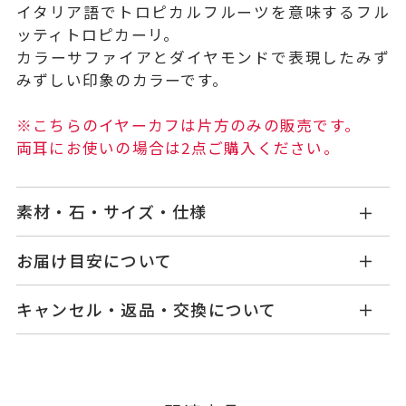
イタリア語でトロピカルフルーツを意味するフル
ッティトロピカーリ。
カラーサファイアとダイヤモンドで表現したみず
みずしい印象のカラーです。
※こちらのイヤーカフは片方のみの販売です。
両耳にお使いの場合は2点ご購入ください。
素材・石・サイズ・仕様
GL0025V051MXYG
品番
お届け目安について
商品ページの【お届け目安】をご確認くださいま
K18イエローゴールド
素材
キャンセル・返品・交換について
せ。
サファイア
0.07ct
石
ご注文およびご入金確認後、以下の日程にて発送
キャンセル
ご注文後でも、商品手配前のご注文に
いたします。
グリーンダイヤモンド
/
ダイヤモン
つきましてはキャンセルを承ります。
※メンバーシップ登録済みのお客さまは、マイペ
ド
0.02ct