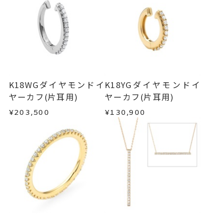
イヤーカフ
、
カテゴリー
発送いたします。
メンバーシップ未登録のお客さまは、お問い合
ダイヤモンド
、
わせフォームよりご連絡ください。
K18YG
、
■お届け目安が「約1ヶ月半以内～」の商品
エタニティ
、
ご注文いただいてから在庫状況を確認いたしま
返品・交換
以下の場合、商品の返品・交換・返金
す。
フープ
は承りかねます。
・一度ご使用になった商品
-
刻印
・在庫のご用意ができる場合： 約1週間～1ヶ月以
・受注生産の商品
K18WGダイヤモンドイ
K18YGダイヤモンドイ
内を目安に発送いたします。
・お客さまのお手元で傷や汚れが発生した商品
ヤーカフ(片耳用)
ヤーカフ(片耳用)
・到着後ご連絡無く7日以上経過した商品
¥203,500
¥130,900
・受注生産となる場合： 商品ページに記載のある
・刻印をお入れした商品
目安日数を頂戴し、一から製作いたします。
・販売期間が限定されている商品
・過度な交換・返品を繰り返している場合
※お急ぎの方はご注文前にお問い合わせくださ
い。事前に現在の納期状況を確認いたします。
商品の品質には万全を期しておりますが、万が一
不良品の場合、またはご注文のお品と異なる場合
お届け予定日はご注文から2営業日以内にメールに
は、早急に商品を交換させていただきます。
てご案内いたします。
お手数ですが商品到着後7日間以内に、お電話また
詳しくは
こちら
はお問い合わせフォームよりご連絡ください。