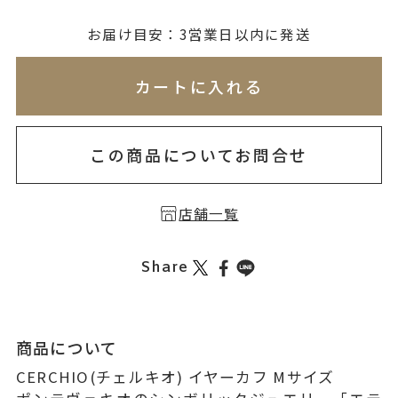
無料刻印
(刻印について)
お届け目安：3営業日以内に発送
※必ず選択ください
※刻印情報が入力されてないためカートに入れられ
カートに入れる
を希望しない
印を希望する
この商品についてお問合せ
店舗一覧
Share
商品について
CERCHIO(チェルキオ) イヤーカフ Mサイズ