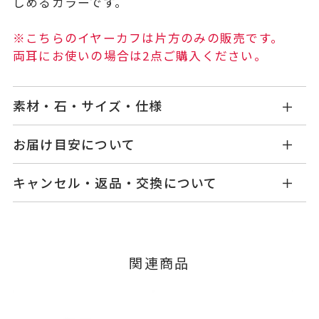
しめるカラーです。
※こちらのイヤーカフは片方のみの販売です。
両耳にお使いの場合は2点ご購入ください。
素材・石・サイズ・仕様
GL0025V110WDYG
品番
お届け目安について
商品ページの【お届け目安】をご確認くださいま
K18イエローゴールド
素材
キャンセル・返品・交換について
せ。
ダイヤモンド
0.11ct
石
ご注文およびご入金確認後、以下の日程にて発送
キャンセル
ご注文後でも、商品手配前のご注文に
いたします。
つきましてはキャンセルを承ります。
-
リングサイズ
※メンバーシップ登録済みのお客さまは、マイペ
■お届け目安が「3営業日以内に発送」の商品
関連商品
ージの購入履歴一覧よりご注文状況をご確認いた
縦：約16.5mm 横：約12.5mm 厚
詳細
3営業日以内に発送いたします。
だけます。
さ：約1.8mm
ご注文状況が「注文済み」の場合に限り、キャ
例：金曜日17時までのご注文→翌週火曜日までに
ンセルを承ります。