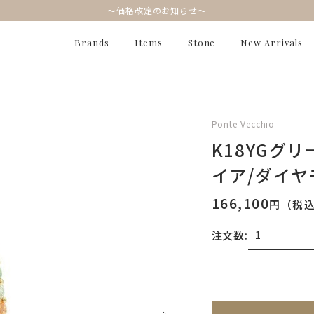
～価格改定のお知らせ～
Brands
Items
Stone
New Arrivals
Ponte Vecchio
K18YGグ
イア/ダイヤ
166,100
円（税
注文数:
無料刻印
(刻印につ
※刻印情報が入力さ
刻印を希望しない
刻印を希望する