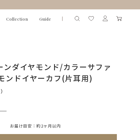
Collection
Guide
リーンダイヤモンド/カラーサファ
モンドイヤーカフ(片耳用)
込）
いて)
※必ず選択ください
お届け目安：約2ヶ月以内
れてないためカートに入れられません