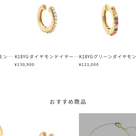
ヤモンドイヤーカフ
、
サファイアイヤーカフ
、
K18YGイヤーカフ
、
商品
に記載のある目安日数を頂戴し、一から製作いたします。
ンイヤーカフ
せください。事前に現在の納期状況を確認いたします。
場合
内にメールにてご案内いたします。
が、万が一不良品の場合、またはご注文のお品と異なる場合は、早
、お電話またはお問い合わせフォームよりご連絡ください。
しますので、着払いにてご返送ください。
モンド/
K18YGダイヤモンドイヤーカ
K18YGグリーンダイヤモン
イヤモン
フ(片耳用)
カラーサファイア/ダイヤ
¥130,900
¥121,000
ドイヤーカフ(片耳用)
おすすめ商品