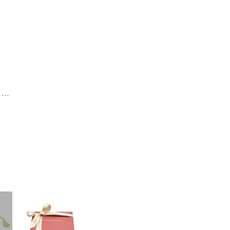
フープイヤーカフ
、
パヴェイヤーカ
急に商品を交換させていただきます。
ド/
モン