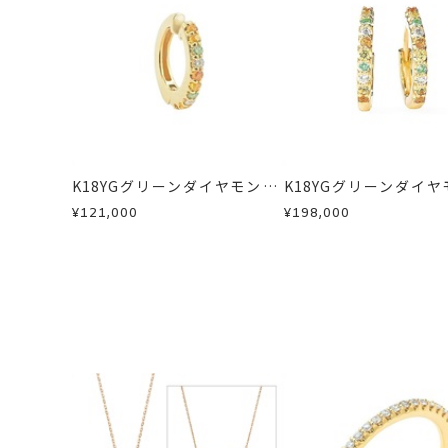
イヤーカフ
、
ダイ
カテゴリー
・到着後ご連絡無く7日以上経過した
・受注生産となる場合： 商品ページ
フ
、
カラーストー
・刻印をお入れした商品
・販売期間が限定されている商品
※お急ぎの方はご注文前にお問い合わ
刻印
-
・過度な交換・返品を繰り返している
お届け予定日はご注文から2営業日以
商品の品質には万全を期しております
詳しくは
こちら
お手数ですが商品到着後7日間以内に
この場合の返送料は弊社にて負担いた
K18YGグリーンダイヤモンド/
K18YGグリーンダイヤ
詳細は
こちら
カラーサファイア/ダイヤモン
カラーサファイア/ダ
¥121,000
¥198,000
ドイヤーカフ(片耳用)
ドピアス