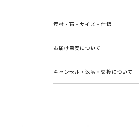
素材・石・サイズ・仕様
品番
GL0025V160GDY
お届け目安について
素材
K18イエローゴー
商品ページの【お届け目安】をご確認
ご注文およびご入金確認後、以下の日
キャンセル・返品・交換について
グリーンダイヤモ
石
■お届け目安が「3営業日以内に発送
サファイア
0.04
キャンセル
ご注文後でも、商品手配前
3営業日以内に発送いたします。
ダイヤモンド
0.0
※メンバーシップ登録済みのお客さま
※石の色味には多
ご注文状況が「注文済み」の場合に
例：金曜日17時までのご注文→翌週
メンバーシップ未登録のお客さまは
リングサイズ
-
■お届け目安が「約1ヶ月半以内～」
返品・交換
以下の場合、商品の返品・
ご注文いただいてから在庫状況を確認
・一度ご使用になった商品
詳細
縦：約16.5mm 
・受注生産の商品
・在庫のご用意ができる場合： 約1週
・お客さまのお手元で傷や汚れが発生