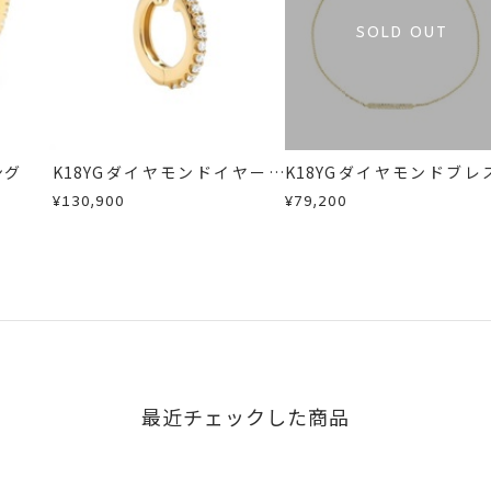
SOLD OUT
ング
K18YGダイヤモンドイヤーカ
K18YGダイヤモンドブレ
フ(片耳用)
ット
¥130,900
¥79,200
最近チェックした商品